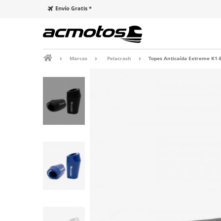
Envío Gratis *
Marcas
Pelacrash
Topes Anticaída Extreme K1-E