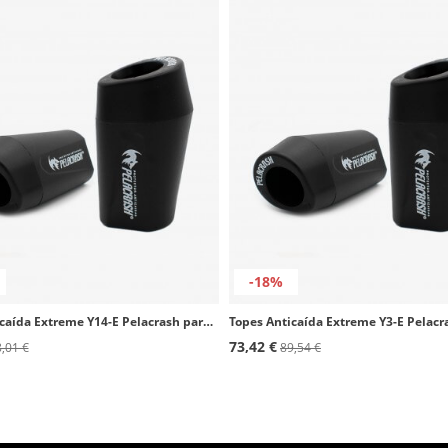
-18%
Topes Anticaída Extreme Y14-E Pelacrash para Yamaha Fazer FZ1 1000 (06-19)
73,42 €
,01 €
89,54 €