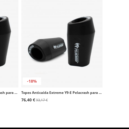
-18%
Topes Anticaída Extreme Y3-E Pelacrash para Yamaha YZF 1000R Thunderace
Topes Anticaída Extreme Y9-E Pelacrash para Yamaha TDM 900 (02-10)
76,40 €
93,17 €