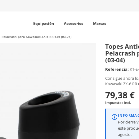
Equipación
Accesorios
Marcas
 Pelacrash para Kawasaki ZX-6 RR 636 (03-04)
Topes Anti
Pelacrash 
(03-04)
Referencia:
K1-E
Consigue ahora lo
Kawasaki ZX-6 RR 6
79,38 €
Impuestos incl.
INFORMA
Por cierre 
este produc
agosto.