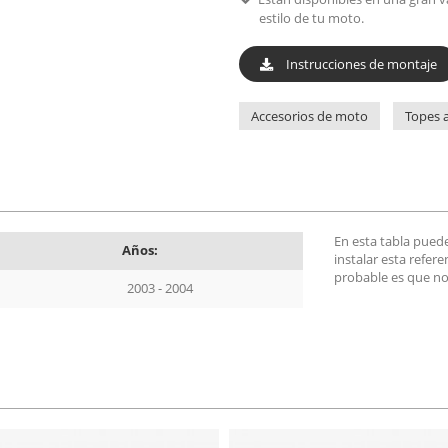
estilo de tu moto.
Instrucciones de montaje
Accesorios de moto
Topes a
En esta tabla pued
Años:
instalar esta refer
probable es que no
2003 - 2004