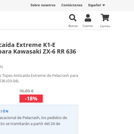
Sobre nosotros
Contáctenos
Español
Buscar
Cuenta
Carrito
caída Extreme K1-E
para Kawasaki ZX-6 RR 636
-N
s Topes Anticaída Extreme de Pelacrash para
36 (03-04).
96,80 €
-18%
CIÓN
vacacional de Pelacrash, los pedidos de
to se tramitarán a partir del 24 de