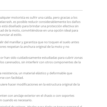
lquier motorista es sufrir una caída, pero gracias a los
lacrash, es posible reducir considerablemente los daños
o está diseñado para brindar una protección efectiva sin
lidad de la moto, convirtiéndose en una opción ideal para
unciar al estilo.
ir del manillar y garantiza que no toquen el suelo antes
tores respetan la anchura original de la moto y no
tor han sido cuidadosamente estudiadas para cubrir zonas
 los carenados, sin interferir con otros componentes de la
a resistencia, un material elástico y deformable que
se con facilidad.
quiere hacer modificaciones en la estructura original de la
en con anclaje exterior en el chasis o con soportes
yen cuando es necesario.
riedad de colores, ideales para darle un toque personal al