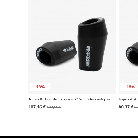
-18%
-18%
Topes Anticaída Extreme Y15-E Pelacrash para Yamaha R1 (07-08)
107,16 €
80,37 €
130,68 €
98