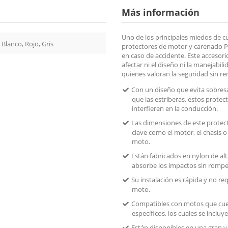
Más información
Uno de los principales miedos de cua
 Blanco, Rojo, Gris
protectores de motor y carenado Pe
en caso de accidente. Este accesori
afectar ni el diseño ni la manejabi
quienes valoran la seguridad sin ren
Con un diseño que evita sobresal
que las estriberas, estos protec
interfieren en la conducción.
Las dimensiones de este protec
clave como el motor, el chasis o
moto.
Están fabricados en nylon de alt
absorbe los impactos sin romper
Su instalación es rápida y no re
moto.
Compatibles con motos que cuent
específicos, los cuales se inclu
Están disponibles en una gran va