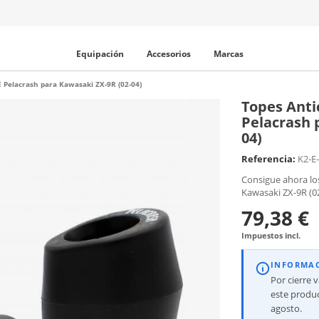
Equipación
Accesorios
Marcas
 Pelacrash para Kawasaki ZX-9R (02-04)
Topes Anti
Pelacrash 
04)
Referencia:
K2-E
Consigue ahora lo
Kawasaki ZX-9R (02
79,38 €
Impuestos incl.
INFORMA
Por cierre 
este produc
agosto.