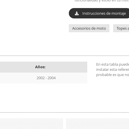
funcionalidad y estilo en tu mot
Instrucciones de montaje
Accesorios de moto
Topes a
En esta tabla pued
Años:
instalar esta refer
probable es que no
2002 - 2004