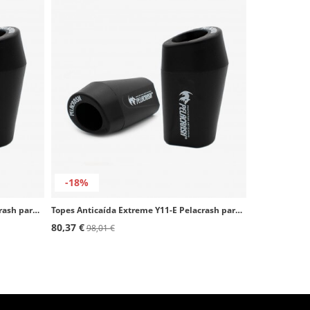
-18%
Topes Anticaída Extreme Y21-E Pelacrash para Yamaha MT-09 / Tracer / XSR (14-25)
Topes Anticaída Extreme Y11-E Pelacrash para Yamaha Fazer FZ6 (04-19)
80,37 €
98,01 €