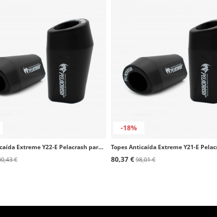
-18%
Topes Anticaída Extreme Y22-E Pelacrash para Yamaha MT-07 / Tracer / XSR (14-25)
80,37 €
0,43 €
98,01 €