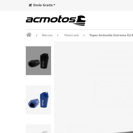
Envío Gratis *
Marcas
Pelacrash
Topes Anticaída Extreme K2-E