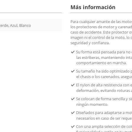
Más información
Para cualquier amante de las moto
Verde, Azul, Blanco
los protectores de motor y carenad
caso de accidente. Este protector of
imagen ni el control de la moto, lo
seguridad y confianza.
Su forma está pensada para no e
las estriberas, manteniendo inta
comportamiento en marcha.
Su tamaño ha sido optimizado pa
el chasis o los carenados, aseg
El nylon de alta resistencia con 
deformación, evitando roturas a
Se colocan de forma sencilla y s
ningún momento.
Diseñados para adaptarse a motos
necesarios en caso de ser reque
Con una amplia selección de col