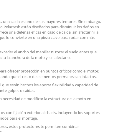
s, una caída es uno de sus mayores temores. Sin embargo,
o Pelacrash están diseñados para disminuir los daños en
rece una defensa eficaz en caso de caída, sin afectar ni la
 que lo convierte en una pieza clave para rodar con más
xceder el ancho del manillar ni rozar el suelo antes que
cta la anchura de la moto y sin afectar su
ra ofrecer protección en puntos críticos como el motor,
urando que el resto de elementos permanezcan intactos.
el que están hechos les aporta flexibilidad y capacidad de
nte golpes o caídas.
in necesidad de modificar la estructura de la moto en
 con fijación exterior al chasis, incluyendo los soportes
ridos para el montaje.
ores, estos protectores te permiten combinar