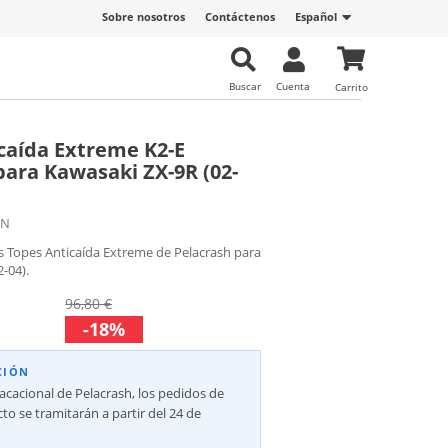
Sobre nosotros
Contáctenos
Español
Buscar
Cuenta
Carrito
caída Extreme K2-E
para Kawasaki ZX-9R (02-
-N
s Topes Anticaída Extreme de Pelacrash para
-04).
96,80 €
-18%
CIÓN
vacacional de Pelacrash, los pedidos de
to se tramitarán a partir del 24 de