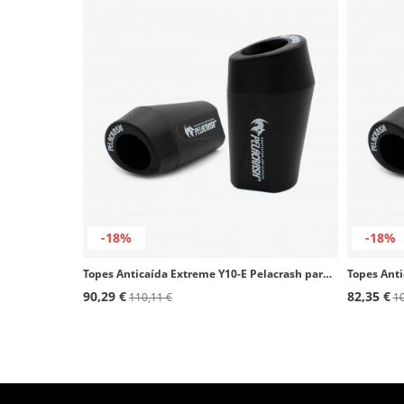
-18%
-18%
Topes Anticaída Extreme Y10-E Pelacrash para Yamaha R6 (03-05)
90,29 €
82,35 €
110,11 €
10