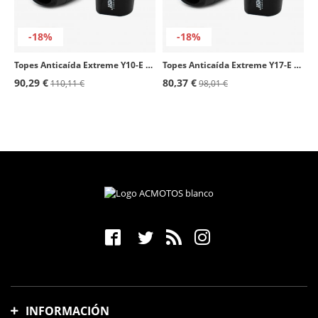
-18%
-18%
Topes Anticaída Extreme Y10-E Pelacrash para Yamaha R6 (03-05)
Topes Anticaída Extreme Y17-E Pelacrash para Yamaha FJR 1300 (06-12)
90,29 €
80,37 €
110,11 €
98,01 €
INFORMACIÓN