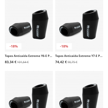
-18%
-18%
Topes Anticaída Extreme Y6-E Pelacrash para Yamaha Fazer 1000 (01-05)
Topes Anticaída Extreme Y7-E Pelacrash para Yamaha EXUP (91-94)
83,34 €
74,42 €
101,64 €
90,75 €