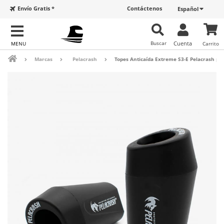
Envío Gratis *
Contáctenos
Español
Buscar
Cuenta
Carrito
Marcas
Pelacrash
Topes Anticaída Extreme S3-E Pelacrash pa