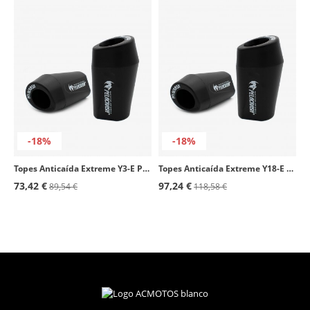
-18%
-18%
Topes Anticaída Extreme Y3-E Pelacrash para Yamaha YZF 1000R Thunderace
Topes Anticaída Extreme Y18-E Pelacrash para Yamaha YBR 250 (08-25)
73,42 €
97,24 €
89,54 €
118,58 €