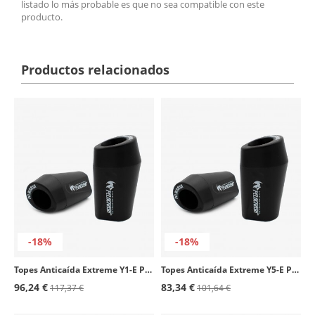
listado lo más probable es que no sea compatible con este
producto.
Productos relacionados
-18%
-18%
Topes Anticaída Extreme Y1-E Pelacrash para Yamaha R1 (98-01)
Topes Anticaída Extreme Y5-E Pelacrash para Yamaha Fazer 600 (01-03)
96,24 €
83,34 €
117,37 €
101,64 €