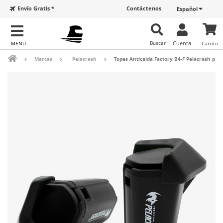
Envío Gratis *
Contáctenos
Español
Buscar
Cuenta
Carrito
Marcas
Pelacrash
Topes Anticaída Factory B4-F Pelacrash pa