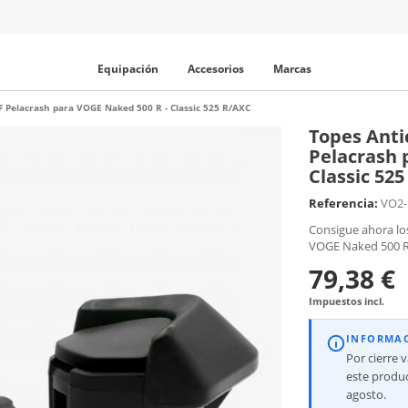
Equipación
Accesorios
Marcas
F Pelacrash para VOGE Naked 500 R - Classic 525 R/AXC
Topes Anti
Pelacrash 
Classic 52
Referencia:
VO2-
Consigue ahora lo
VOGE Naked 500 R 
79,38 €
Impuestos incl.
INFORMA
Por cierre 
este produc
agosto.