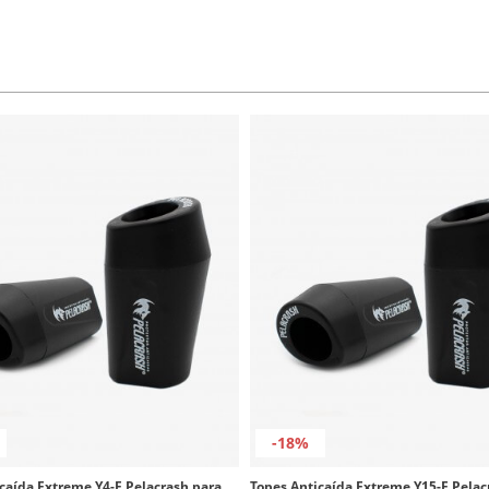
-18%
Topes Anticaída Extreme Y4-E Pelacrash para Yamaha YZF 600R Thundercat