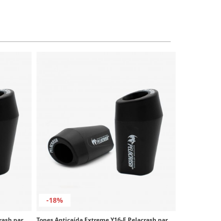
-18%
Topes Anticaída Extreme Y15-E Pelacrash para Yamaha R1 (07-08)
Topes Anticaída Extreme Y16-E Pelacrash para Yamaha R6R (08-16)