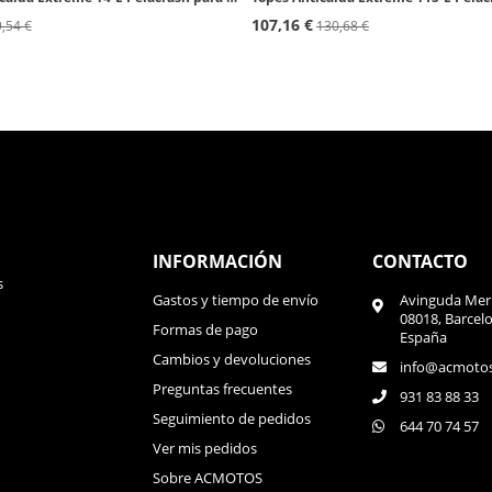
107,16 €
,54 €
130,68 €
INFORMACIÓN
CONTACTO
s
Gastos y tiempo de envío
Avinguda Meri
08018, Barcel
Formas de pago
España
Cambios y devoluciones
info@acmoto
Preguntas frecuentes
931 83 88 33
Seguimiento de pedidos
644 70 74 57
Ver mis pedidos
Sobre ACMOTOS