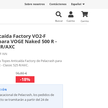
Sobre nosotros
Contáctenos
Español
Buscar
Cuenta
Carrito
caída Factory VO2-F
para VOGE Naked 500 R -
5 R/AXC
F-NN
s Topes Anticaída Factory de Pelacrash para
- Classic 525 R/AXC.
96,80 €
-18%
CIÓN
vacacional de Pelacrash, los pedidos de
to se tramitarán a partir del 24 de