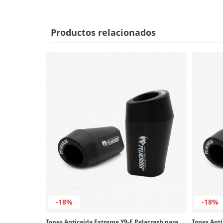
Productos relacionados
-18%
-18%
Topes Anticaída Extreme Y9-E Pelacrash para Yamaha TDM 900 (02-10)