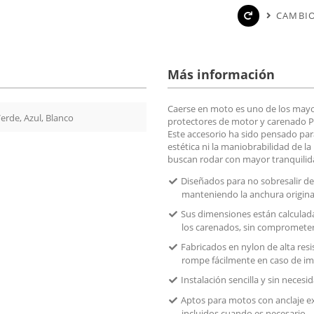
CAMBIO
Más información
Caerse en moto es uno de los mayo
Verde, Azul, Blanco
protectores de motor y carenado P
Este accesorio ha sido pensado par
estética ni la maniobrabilidad de l
buscan rodar con mayor tranquilid
Diseñados para no sobresalir del 
manteniendo la anchura original
Sus dimensiones están calculada
los carenados, sin comprometer
Fabricados en nylon de alta resi
rompe fácilmente en caso de im
Instalación sencilla y sin necesi
Aptos para motos con anclaje ex
incluidos cuando es necesario.