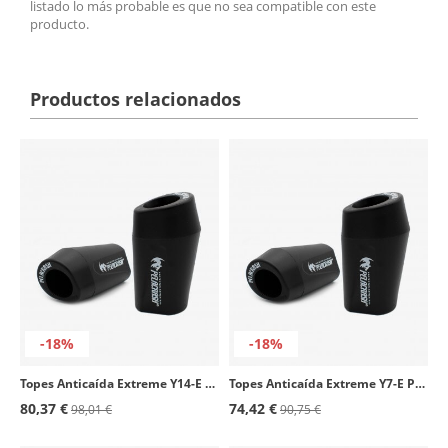
listado lo más probable es que no sea compatible con este
producto.
Productos relacionados
-18%
-18%
Topes Anticaída Extreme Y14-E Pelacrash para Yamaha Fazer FZ1 1000 (06-19)
Topes Anticaída Extreme Y7-E Pelacrash para Yamaha EXUP (91-94)
80,37 €
74,42 €
98,01 €
90,75 €