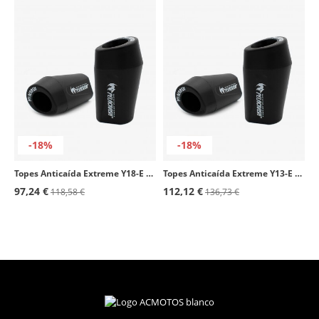
-18%
-18%
Topes Anticaída Extreme Y18-E Pelacrash para Yamaha YBR 250 (08-25)
Topes Anticaída Extreme Y13-E Pelacrash para Yamaha R6R (06-07)
97,24 €
112,12 €
118,58 €
136,73 €