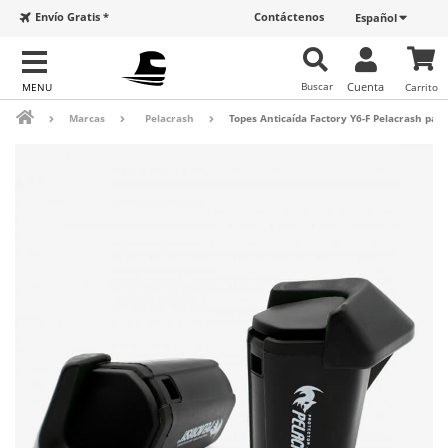
Envío Gratis *
Contáctenos
Español
Buscar
Cuenta
Carrito
Marcas
Pelacrash
Topes Anticaída Factory Y6-F Pelacrash par