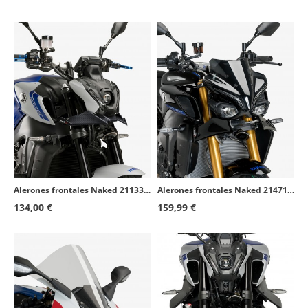
Alerones frontales Naked 21133C Puig Yamaha MT-09 (21-23) Símil carbono
Alerones frontales Naked 21471N Puig Yamaha MT-10 (22-26) Negro
134,00 €
159,99 €