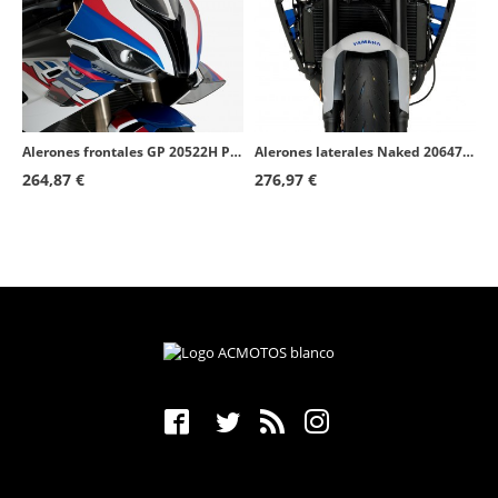
Alerones frontales GP 20522H Puig BMW S1000RR (19-22) Ahumado
Alerones laterales Naked 20647N Puig Yamaha MT-09 (21-23) Negro
264,87 €
276,97 €