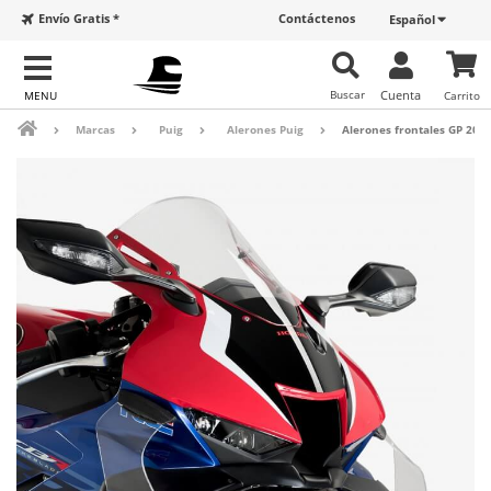
Envío Gratis *
Contáctenos
Español
Buscar
Cuenta
Carrito
Marcas
Puig
Alerones Puig
Alerones frontales GP 205