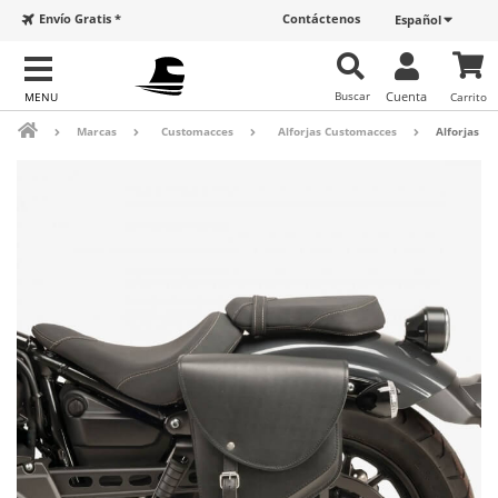
Envío Gratis *
Contáctenos
Español
Buscar
Cuenta
Carrito
Marcas
Customacces
Alforjas Customacces
Alforjas M