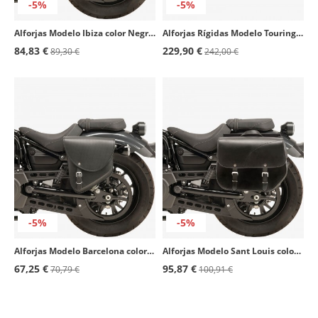
-5%
-5%
Alforjas Modelo Ibiza color Negro de Customacces
Alforjas Rígidas Modelo Touring color Negro de Customacces
84,83 €
229,90 €
89,30 €
242,00 €
-5%
-5%
Alforjas Modelo Barcelona color Negro de Customacces
Alforjas Modelo Sant Louis color Negro de Customacces
67,25 €
95,87 €
70,79 €
100,91 €