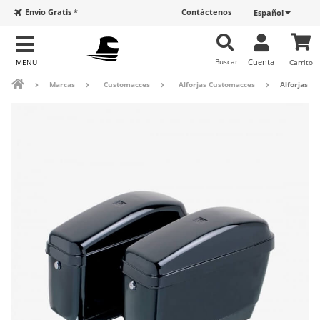
Envío Gratis *
Contáctenos
Español
Buscar
Cuenta
Carrito
Marcas
Customacces
Alforjas Customacces
Alforjas R