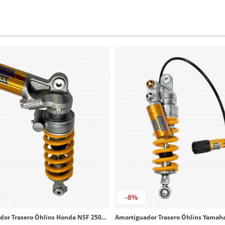
-8%
Amortiguador Trasero Öhlins Honda NSF 250R (12-26) AG 2506