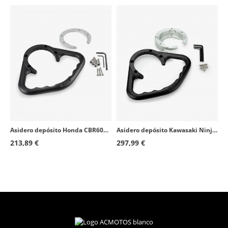
Asidero depósito Honda CBR600RR (12-16, 23-25) Puig 22401N
Asidero depósito Kawasaki Ninja 1100 SX/500/650/H2 SX, Z400/500/650/900, ZX-10R/4R/4RR/6R Puig 21975N
213,89 €
297,99 €