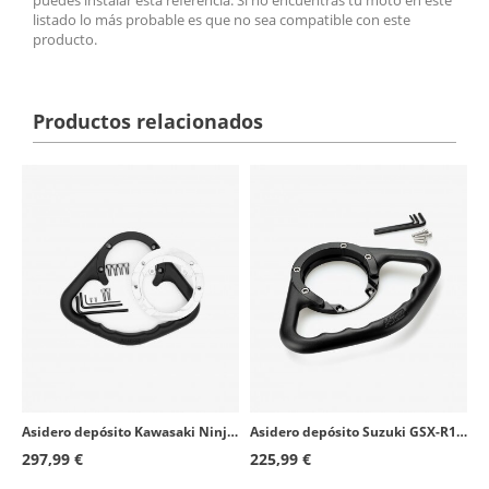
listado lo más probable es que no sea compatible con este
producto.
Productos relacionados
Asidero depósito Kawasaki Ninja 1000 SX/400/650/H2 SX, Z H2/Z400/Z650/Z900, ZX-6R Ninja Puig 3761N
Asidero depósito Suzuki GSX-R1300 Hayabusa (21-26) Puig 21974N
297,99 €
225,99 €