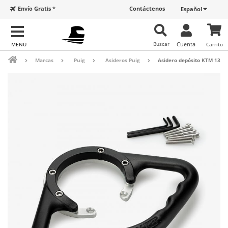
Envío Gratis *
Contáctenos
Español
Buscar
Cuenta
Carrito
Marcas
Puig
Asideros Puig
Asidero depósito KTM 1390 