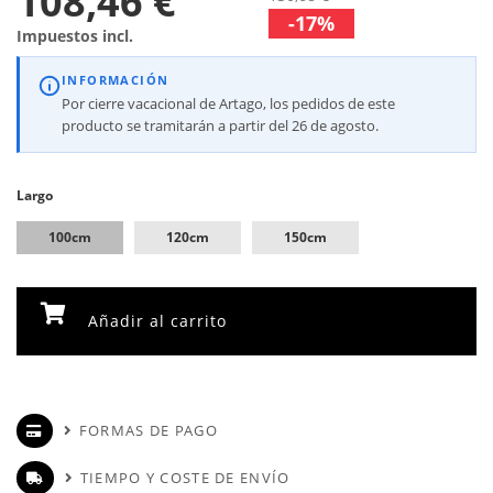
108,46 €
-17%
Impuestos incl.
INFORMACIÓN
Por cierre vacacional de Artago, los pedidos de este
producto se tramitarán a partir del 26 de agosto.
Largo
100cm
120cm
150cm
Añadir al carrito
FORMAS DE PAGO
TIEMPO Y COSTE DE ENVÍO