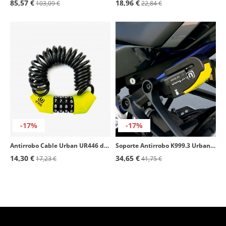
85,57 €
18,96 €
103,09 €
22,84 €
-17%
-17%
Antirrobo Cable Urban UR446 de 150cm
Soporte Antirrobo K999.3 Urban para Estribera
14,30 €
34,65 €
17,23 €
41,75 €