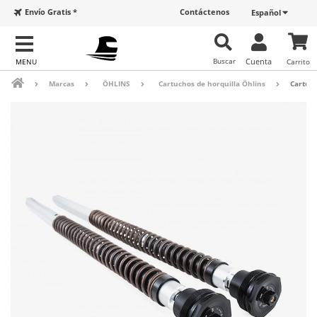
Envío Gratis *
Contáctenos
Español
Buscar
Cuenta
Carrito
Marcas
ÖHLINS
Cartuchos de horquilla Öhlins
Cartuch