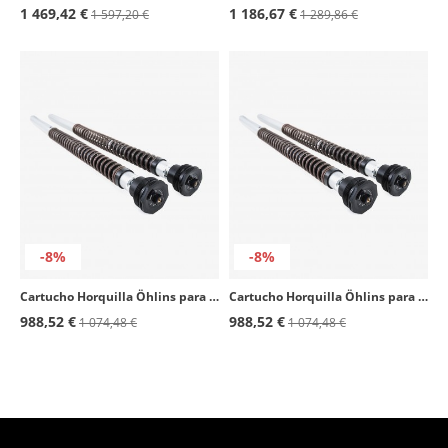
1 469,42 €
1 186,67 €
1 597,20 €
1 289,86 €
-8%
-8%
Cartucho Horquilla Öhlins para Yamaha FJ 09 (21-24), MT-09 (21-26), Tracer 900 (21-25), XSR 900 (21-25) FKS 518
Cartucho Horquilla Öhlins para Ducati Monster (21-25) FKS 523
988,52 €
988,52 €
1 074,48 €
1 074,48 €