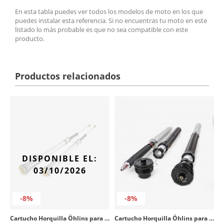
En esta tabla puedes ver todos los modelos de moto en los que
puedes instalar esta referencia. Si no encuentras tu moto en este
listado lo más probable es que no sea compatible con este
producto.
Productos relacionados
DISPONIBLE EL:
03/10/2026
-8%
-8%
Cartucho Horquilla Öhlins para GAS GAS MC 85 (20-25), Husqvarna TC 85 (18-25), KTM 85 SX (18-25) FCX 0101
Cartucho Horquilla Öhlins para Harley-davidson FLHXSE/FLTRUSE/FLTRXSE CVO (23-25) FKS 527