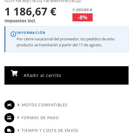
FLSTF Fat Boy (18-23), Fat Bob/FXFB (18-22).
1 186,67 €
1 289,86 €
-8%
Impuestos incl.
INFORMACIÓN
Por cierre vacacional del proveedor, los pedidos de este
producto se tramitarán a partir del 17 de agosto.
Añadir al carrito
MOTOS COMPATIBLES
FORMAS DE PAGO
TIEMPO Y COSTE DE ENVÍO