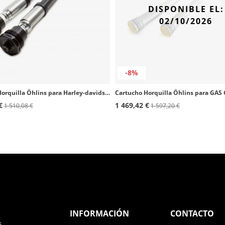
DISPONIBLE EL:
02/10/2026
-8%
Cartucho Horquilla Öhlins para Harley-davidson Pan America (21-25) FKA 119
€
1 469,42 €
1 510,08 €
1 597,20 €
INFORMACIÓN
CONTACTO
s