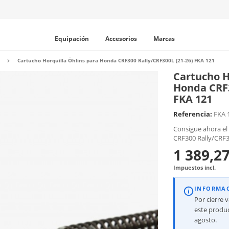
Equipación
Accesorios
Marcas
Cartucho Horquilla Öhlins para Honda CRF300 Rally/CRF300L (21-26) FKA 121
Cartucho H
Honda CRF3
FKA 121
Referencia:
FKA 
Consigue ahora el
CRF300 Rally/CRF3
1 389,27
Impuestos incl.
INFORMA
Por cierre 
este produc
agosto.