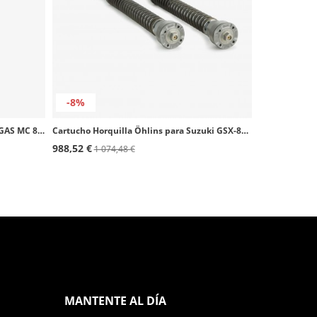
-8%
Cartucho Horquilla Öhlins para GAS GAS MC 85 (20-25), Husqvarna TC 85 (18-25), KTM 85 SX (18-25) FCX 0101
Cartucho Horquilla Öhlins para Suzuki GSX-8S (23-26) FKS 528
988,52 €
1 074,48 €
MANTENTE AL DÍA