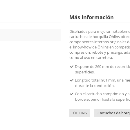
Más información
Diseñados para mejorar notablemen
cartuchos de horquilla Öhlins ofrec
componentes internos originales de
el know-how de Öhlins en competic
compresión, rebote y precarga, ada
como al uso en carretera.
Dispone de 260 mm de recorrido
superficies.
Longitud total: 901 mm, una med
durante la conducción.
Con el cartucho comprimido y si
borde superior hasta la superfici
ÖHLINS
Cartuchos de horqu