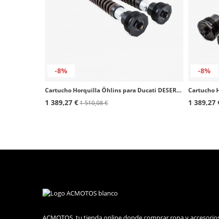
-8%
-8%
Cartucho Horquilla Öhlins para Ducati DESERTX (22-25) FKA 117
1 389,27 €
1 389,27 
1 510,08 €
ACMOTOS, tu tienda online donde comprar ropa y accesorio