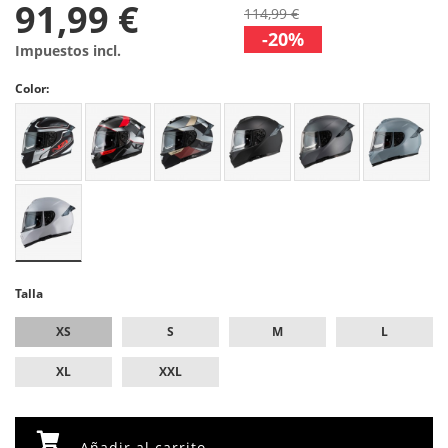
91,99 €
114,99 €
-20%
Impuestos incl.
Color:
Talla
XS
S
M
L
XL
XXL
Añadir al carrito