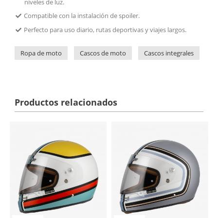
niveles de luz.
Compatible con la instalación de spoiler.
Perfecto para uso diario, rutas deportivas y viajes largos.
Ropa de moto
Cascos de moto
Cascos integrales
N
Productos relacionados