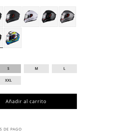
S
M
L
XXL
Añadir al carrito
S DE PAGO