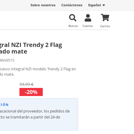
Sobre nosotros
Contáctenos
Español
Buscar
Cuenta
Carrito
ral NZI Trendy 2 Flag
rado mate
46A951S
casco Integral NZI modelo Trendy 2 Flag en
do mate.
93,99 €
-20%
CIÓN
vacacional del proveedor, los pedidos de
to se tramitarán a partir del 24 de