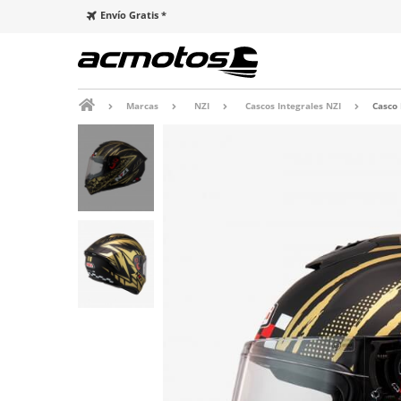
Envío Gratis *
Marcas
NZI
Cascos Integrales NZI
Casco 