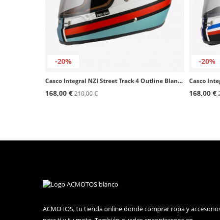
-20%
-20%
Casco Integral NZI Street Track 4 Outline Blanco y azul mate
168,00 €
168,00 €
210,00 €
ACMOTOS, tu tienda online donde comprar ropa y accesorio
para ti y tu moto. También puedes encontrarnos en