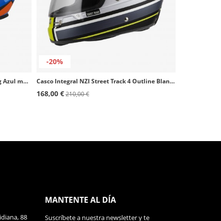
-20%
Casco Integral NZI Trendy Overtaking Azul mate
Casco Integral NZI Street Track 4 Outline Blanco y amarillo mate
168,00 €
210,00 €
MANTENTE AL DÍA
diana, 88
Suscríbete a nuestra newsletter y te