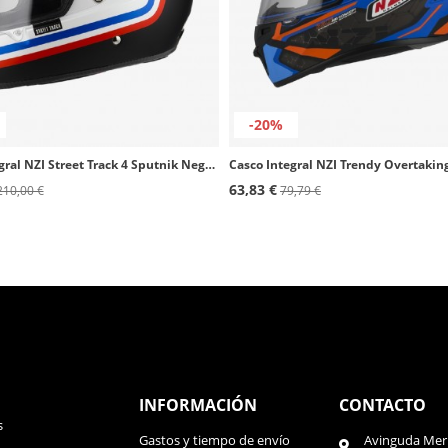
-20%
Casco Integral NZI Street Track 4 Sputnik Negro mate con bandera de Francia
63,83 €
210,00 €
79,79 €
INFORMACIÓN
CONTACTO
s
Gastos y tiempo de envío
Avinguda Meri