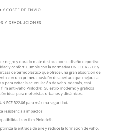
 Y COSTE DE ENVÍO
S Y DEVOLUCIONES
color negro y dorado mate destaca por su diseño deportivo
ridad y confort. Cumple con la normativa UN ECE R22.06 y
carcasa de termoplástico que ofrece una gran absorción de
nta con una primera posición de apertura que mejora la
dos y para evitar la acumulación de vaho. Además, está
 film anti-vaho Pinlock®. Su estilo moderno y gráficos
ción ideal para motoristas urbanos y dinámicos.
UN ECE R22.06 para máxima seguridad.
a resistencia a impactos.
patibilidad con film Pinlock®.
ptimiza la entrada de aire y reduce la formación de vaho.