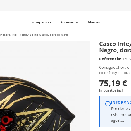
Equipación
Accesorios
Marcas
Integral NZI Trendy 2 Flag Negro, dorado mate
Casco Integ
Negro, do
Referencia:
1503
Consigue ahora el 
color Negro, dora
75,19 €
Impuestos incl.
INFORMA
Por cierre 
este produc
agosto.