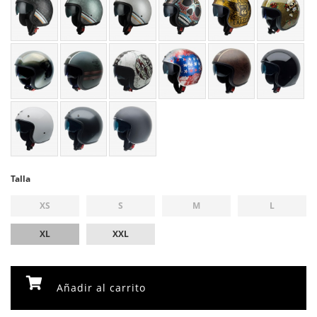
Talla
XS
S
M
L
XL
XXL
Añadir al carrito