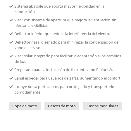
Sistema abatible que aporta mayor flexibilidad en la
conducción.
Visor con sistema de apertura que mejora la ventilación sin
afectar la visibilidad.
Deflector inferior que reduce la interferencia del viento.
Deflector nasal diseñado para minimizar la condensación de
vaho en el visor.
Visor solar integrado para facilitar la adaptación a los cambios
de luz.
Preparado para la instalación de film anti-vaho Pinlock®.
Canal especial para usuarios de gafas, aumentando el confort.
Incluye bolsa portacascos para protegerlo y transportarlo
cómodamente.
Ropa de moto
Cascos de moto
Cascos modulares
N