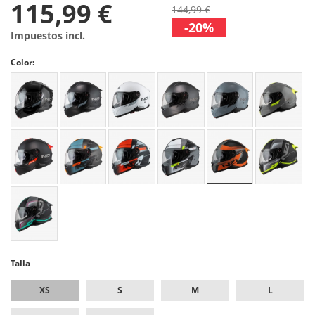
115,99 €
144,99 €
-20%
Impuestos incl.
Color:
Talla
XS
S
M
L