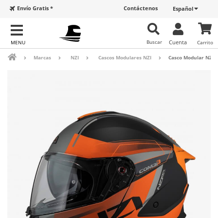
Envío Gratis *
Contáctenos
Español
Buscar
Cuenta
Carrito
Marcas
NZI
Cascos Modulares NZI
Casco Modular NZI C