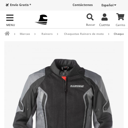
Envío Gratis *
Contáctenos
Español
Buscar
Cuenta
Carrito
Marcas
Rainers
Chaquetas Rainers de moto
Chaqueta