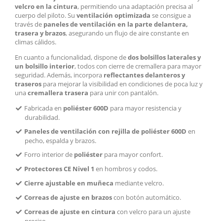
velcro en la cintura
, permitiendo una adaptación precisa al
cuerpo del piloto. Su
ventilación optimizada
se consigue a
través de
paneles de ventilación en la parte delantera,
trasera y brazos
, asegurando un flujo de aire constante en
climas cálidos.
En cuanto a funcionalidad, dispone de
dos bolsillos laterales y
un bolsillo interior
, todos con cierre de cremallera para mayor
seguridad. Además, incorpora
reflectantes delanteros y
traseros
para mejorar la visibilidad en condiciones de poca luz y
una
cremallera trasera
para unir con pantalón.
Fabricada en
poliéster 600D
para mayor resistencia y
durabilidad.
Paneles de ventilación con rejilla de poliéster 600D
en
pecho, espalda y brazos.
Forro interior de
poliéster
para mayor confort.
Protectores CE Nivel 1
en hombros y codos.
Cierre ajustable en muñeca
mediante velcro.
Correas de ajuste en brazos
con botón automático.
Correas de ajuste en cintura
con velcro para un ajuste
preciso.