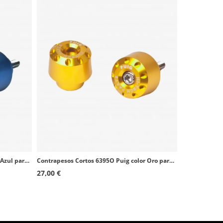
Contrapesos Cortos 6642A Puig color Azul para BMW F800GT (13-17)
Contrapesos Cortos 6395O Puig color Oro para BMW C600 Sport (12-15), C650 GT/Sport (12-23)
27,00 €