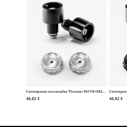
Contrapesos universales Thruster 9411N+9420P Puig color Plata
48,82 €
48,82 €