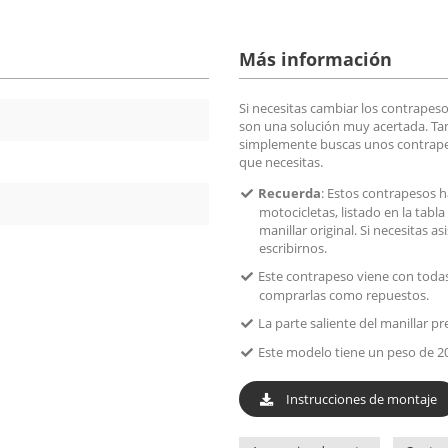
Más información
Si necesitas cambiar los contrapeso
son una solución muy acertada. Tant
simplemente buscas unos contrapes
que necesitas.
Recuerda
: Estos contrapesos h
motocicletas, listado en la tabla
manillar original. Si necesitas
escribirnos.
Este contrapeso viene con todas 
comprarlas como repuestos.
La parte saliente del manillar 
Este modelo tiene un peso de 20
Instrucciones de montaje