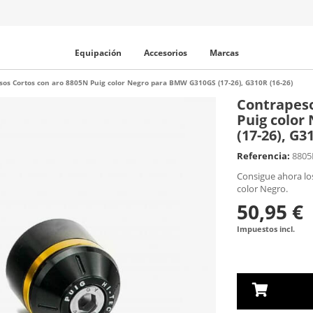
Equipación
Accesorios
Marcas
sos Cortos con aro 8805N Puig color Negro para BMW G310GS (17-26), G310R (16-26)
Contrapeso
Puig color
(17-26), G3
Referencia:
880
Consigue ahora lo
color Negro.
50,95 €
Impuestos incl.