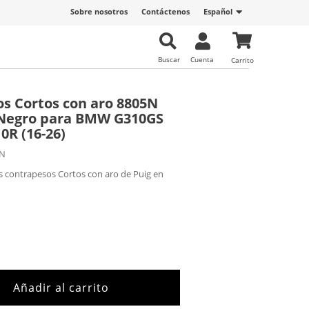
Sobre nosotros
Contáctenos
Español
Buscar
Cuenta
Carrito
s Cortos con aro 8805N
 Negro para BMW G310GS
10R (16-26)
5N
s contrapesos Cortos con aro de Puig en
Añadir al carrito