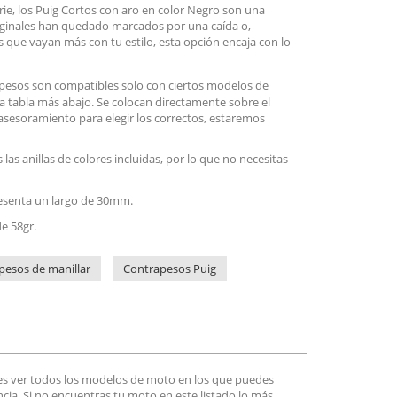
rie, los Puig Cortos con aro en color Negro son una
iginales han quedado marcados por una caída o,
 que vayan más con tu estilo, esta opción encaja con lo
apesos son compatibles solo con ciertos modelos de
la tabla más abajo. Se colocan directamente sobre el
s asesoramiento para elegir los correctos, estaremos
las anillas de colores incluidas, por lo que no necesitas
presenta un largo de 30mm.
e 58gr.
pesos de manillar
Contrapesos Puig
es ver todos los modelos de moto en los que puedes
encia. Si no encuentras tu moto en este listado lo más