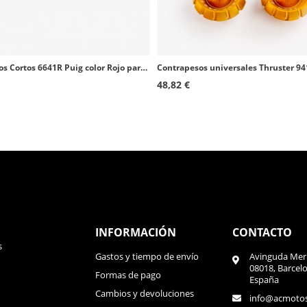
Contrapesos Cortos 6641R Puig color Rojo para BMW F700/800GS (12-21), R1200/1250RS (15-26)
48,82 €
INFORMACIÓN
CONTACTO
s
Gastos y tiempo de envío
Avinguda Meri
08018, Barcel
Formas de pago
España
Cambios y devoluciones
info@acmoto