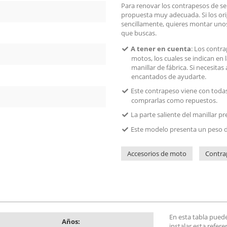
Para renovar los contrapesos de se
propuesta muy adecuada. Si los or
sencillamente, quieres montar unos
que buscas.
A tener en cuenta
: Los contr
motos, los cuales se indican en 
manillar de fábrica. Si necesita
encantados de ayudarte.
Este contrapeso viene con todas 
comprarlas como repuestos.
La parte saliente del manillar 
Este modelo presenta un peso d
Accesorios de moto
Contra
En esta tabla pued
Años:
instalar esta refer