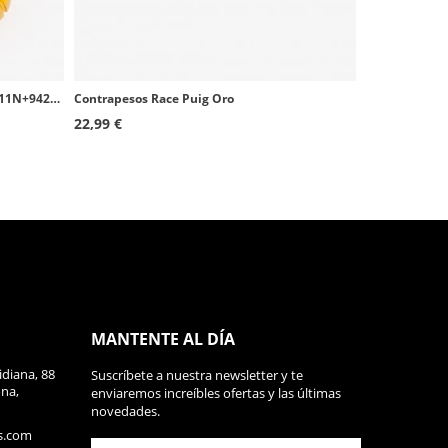
Contrapesos universales Thruster 9411N+9420O Puig color Oro
Contrapesos Race Puig Oro
22,99 €
MANTENTE AL DÍA
diana, 88
Suscríbete a nuestra newsletter y te
ona,
enviaremos increíbles ofertas y las últimas
novedades.
s.com