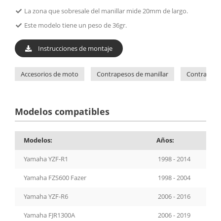
La zona que sobresale del manillar mide 20mm de largo.
Este modelo tiene un peso de 36gr.
Instrucciones de montaje
Accesorios de moto
Contrapesos de manillar
Contrapeso
Modelos compatibles
Modelos:
Años:
Yamaha YZF-R1
1998 - 2014
Yamaha FZS600 Fazer
1998 - 2004
Yamaha YZF-R6
2006 - 2016
Yamaha FJR1300A
2006 - 2019