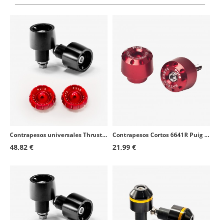
Contrapesos universales Thruster 9411N+9420R Puig color Rojo
Contrapesos Cortos 6641R Puig color Rojo para BMW F700/800GS (12-21), R1200/1250RS (15-26)
48,82 €
21,99 €