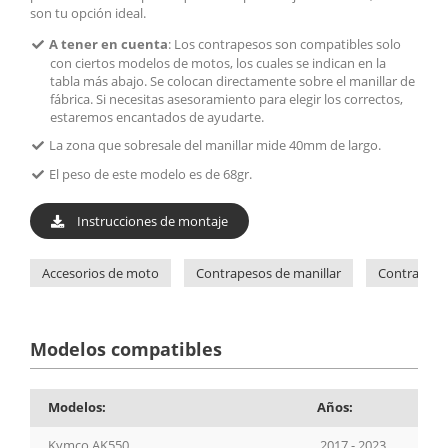
son tu opción ideal.
A tener en cuenta
: Los contrapesos son compatibles solo
con ciertos modelos de motos, los cuales se indican en la
tabla más abajo. Se colocan directamente sobre el manillar de
fábrica. Si necesitas asesoramiento para elegir los correctos,
estaremos encantados de ayudarte.
La zona que sobresale del manillar mide 40mm de largo.
El peso de este modelo es de 68gr.
Instrucciones de montaje
Accesorios de moto
Contrapesos de manillar
Contrapeso
Modelos compatibles
Modelos:
Años:
Kymco AK550
2017 - 2023