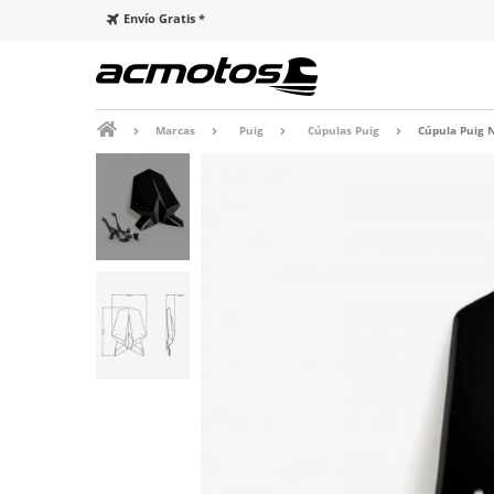
Envío Gratis *
Marcas
Puig
Cúpulas Puig
Cúpula Puig 