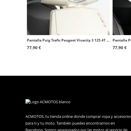
Pantalla Puig Trafic Peugeot Vivacity 3 125 4T AC E3 (11-17), 50 2T/4T E2 (08-17) Transparente 5628W
77,90 €
77,90 €
ACMOTOS, tu tienda online donde comprar ropa y accesorio
para ti y tu moto. También puedes encontrarnos en
Barcelona. Somos apasionados por las motos al servicio de