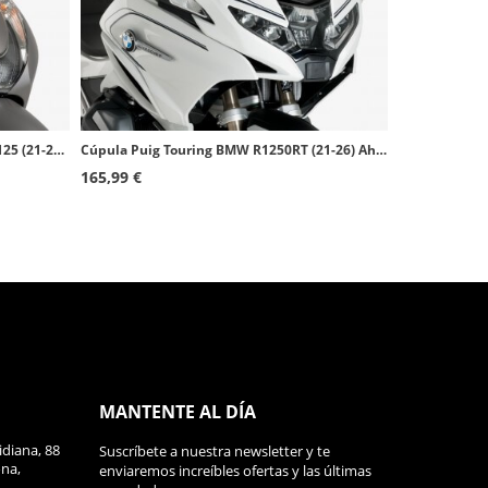
Pantalla Puig Trafic Honda SH Mode 125 (21-25) Ahumado 20734H
Cúpula Puig Touring BMW R1250RT (21-26) Ahumado 20774H
165,99 €
MANTENTE AL DÍA
diana, 88
Suscríbete a nuestra newsletter y te
ona,
enviaremos increíbles ofertas y las últimas