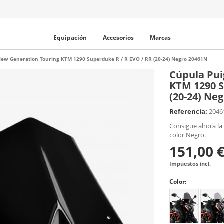
Equipación
Accesorios
Marcas
New Generation Touring KTM 1290 Superduke R / R EVO / RR (20-24) Negro 20461N
Cúpula Pui
KTM 1290 S
(20-24) Ne
Referencia:
2046
Consigue ahora la
color Negro.
151,00 
Impuestos incl.
Color: