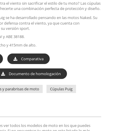
a el viento sin sacrificar el estilo de tu moto? Las cúpulas
ofrecerte una combinación perfecta de protección y diseño.
ig se ha desarrollado pensando en las motos Naked. Su
r defensa contra el viento, ya que cuenta con
 su versión sport.
V y ABE 38188.
ho y 415mm de alto.
Comparativa
Documento de homologación
s y parabrisas de moto
Cúpulas Puig
es ver todos los modelos de moto en los que puedes
encia. Si no encuentras tu moto en este listado lo más