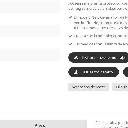
¿Quieres mejorar tu protección contr
de Puig son la solución ideal para 
El modelo New Generation de Pu
versión Touring ofrece una mayo
dimensiones superiores a las de
Cuenta con la homologación TÜ
Sus medidas son: 330mm de anc
Instrucciones de montaje
Test aerodinámico
Accesorios de moto
Cúpula
En esta tabla pued
Años:
instalar esta refer