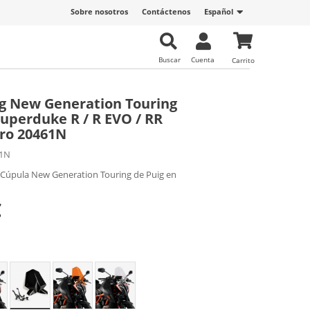
Sobre nosotros
Contáctenos
Español
Buscar
Cuenta
Carrito
g New Generation Touring
uperduke R / R EVO / RR
gro 20461N
1N
 Cúpula New Generation Touring de Puig en
€