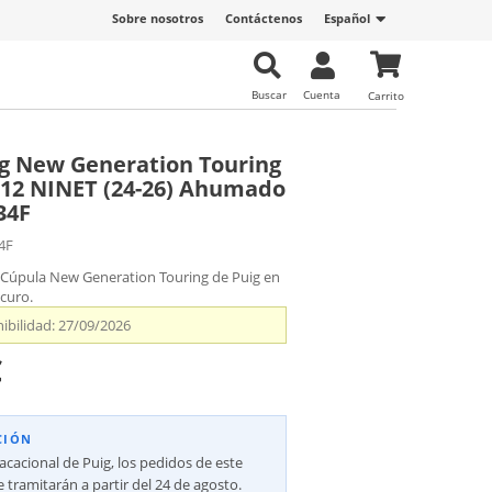
Sobre nosotros
Contáctenos
Español
Buscar
Cuenta
Carrito
g New Generation Touring
12 NINET (24-26) Ahumado
34F
4F
 Cúpula New Generation Touring de Puig en
curo.
ibilidad:
27/09/2026
€
CIÓN
vacacional de Puig, los pedidos de este
 tramitarán a partir del 24 de agosto.