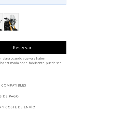
Reservar
 enviará cuando vuelva a haber
cha estimada por el fabricante, puede ser
 COMPATIBLES
S DE PAGO
 Y COSTE DE ENVÍO