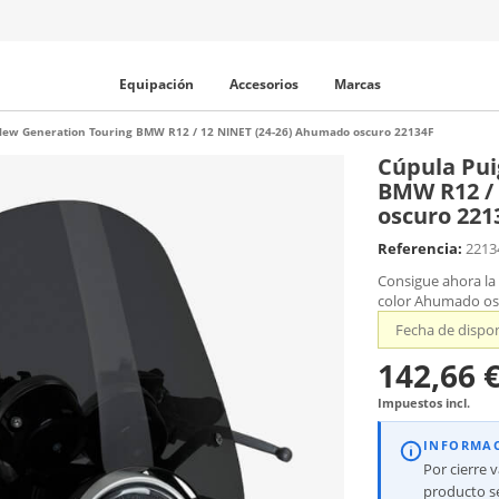
Equipación
Accesorios
Marcas
New Generation Touring BMW R12 / 12 NINET (24-26) Ahumado oscuro 22134F
Cúpula Pui
BMW R12 / 
oscuro 221
Referencia:
2213
Consigue ahora la
color Ahumado os
Fecha de dispon
142,66 
Impuestos incl.
INFORMA
Por cierre 
producto se