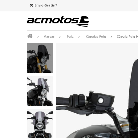
Envío Gratis *
Marcas
Puig
Cúpulas Puig
Cúpula Puig 