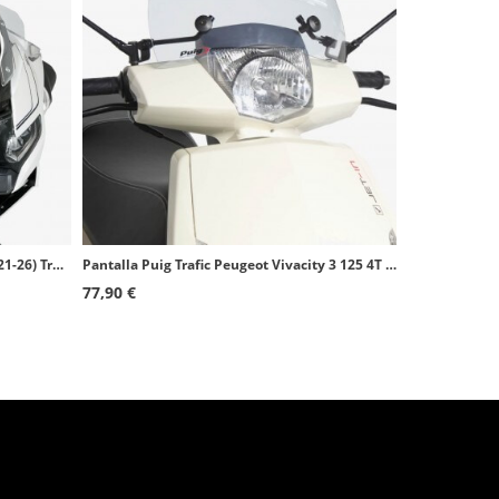
Cúpula Puig Touring BMW R1250RT (21-26) Transparente 20774W
Pantalla Puig Trafic Peugeot Vivacity 3 125 4T AC E3 (11-17), 50 2T/4T E2 (08-17) Transparente 5628W
77,90 €