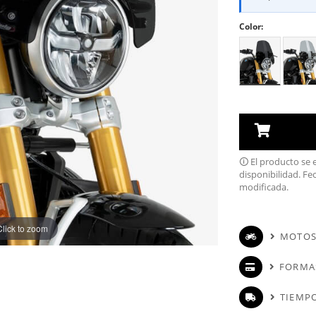
Color:
🛈 El producto se
disponibilidad. Fe
modificada.
Click to zoom
MOTOS
FORMA
TIEMPO