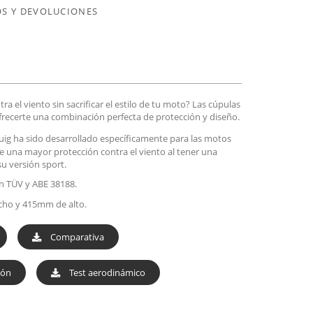
S Y DEVOLUCIONES
a el viento sin sacrificar el estilo de tu moto? Las cúpulas
ofrecerte una combinación perfecta de protección y diseño.
ig ha sido desarrollado específicamente para las motos
e una mayor protección contra el viento al tener una
u versión sport.
n TÜV y ABE 38188.
ho y 415mm de alto.
Comparativa
ión
Test aerodinámico