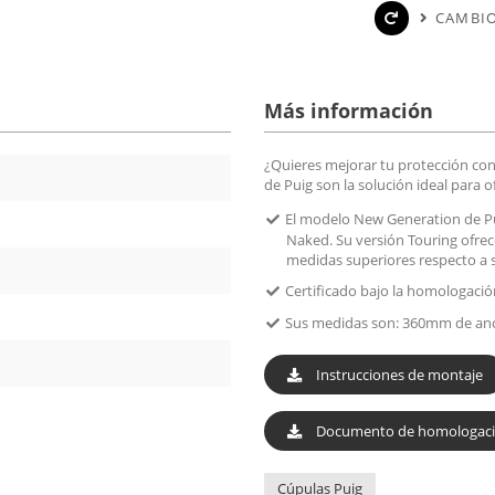
CAMBIO
Más información
¿Quieres mejorar tu protección contr
de Puig son la solución ideal para 
El modelo New Generation de Pu
Naked. Su versión Touring ofrec
medidas superiores respecto a s
Certificado bajo la homologació
Sus medidas son: 360mm de anc
Instrucciones de montaje
Documento de homologac
Cúpulas Puig