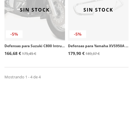
SIN STOCK
SIN STOCK
-5%
-5%
Defensas para Suzuki C800 Intruder color Negro de Customacces
Defensas para Yamaha XVS950A Midnight Star color Acero de Customacces
166,68 €
179,90 €
175,45 €
189,37 €
Mostrando 1 - 4 de 4