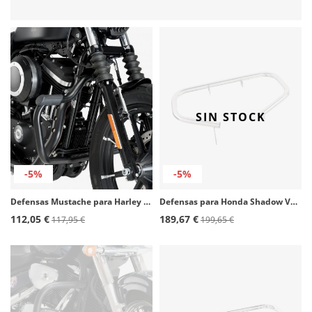
SIN STOCK
-5%
-5%
Defensas Mustache para Harley Davidson Sportster 1200/883 color Negro de Customacces
Defensas para Honda Shadow VT 125/750 color Acero de Customacces
112,05 €
189,67 €
117,95 €
199,65 €