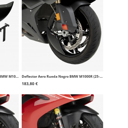
Deflector Aero Rueda Símil Carbono BMW M1000R (25-26), S1000RR (25-26) Puig 22698C
Deflector Aero Rueda Negro BMW M1000R (25-26), S1000RR (25-26) Puig 22698N
183,80 €