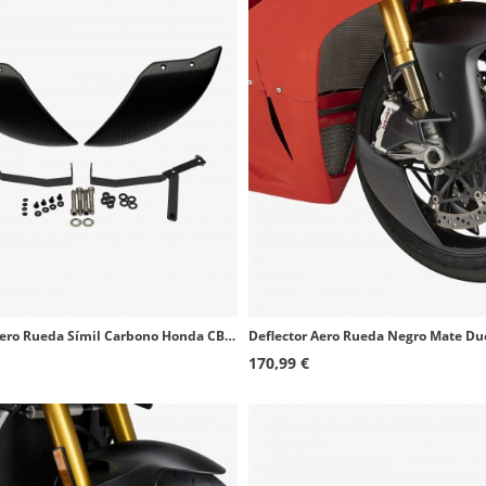
Deflector Aero Rueda Símil Carbono Honda CB1000 Hornet (25-26) Puig 22666C
170,99 €