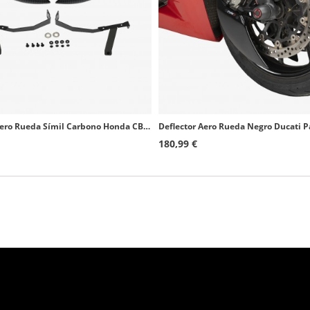
Deflector Aero Rueda Símil Carbono Honda CBR600RR (13-16, 23-25) Puig 22695C
180,99 €