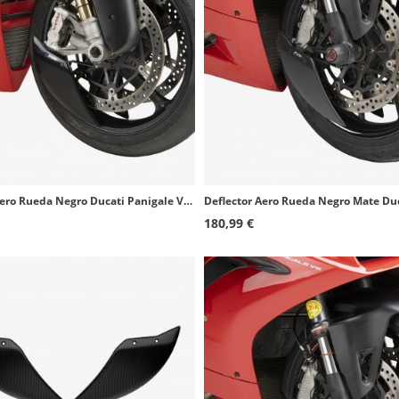
Deflector Aero Rueda Negro Ducati Panigale V4 (25-26) Puig 22797N
180,99 €