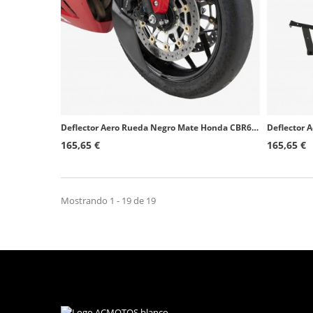
Deflector Aero Rueda Negro Mate Honda CBR600RR (13-16, 23-25) Puig 22695J
165,65 €
165,65 €
Mostrando 1 - 19 de 19