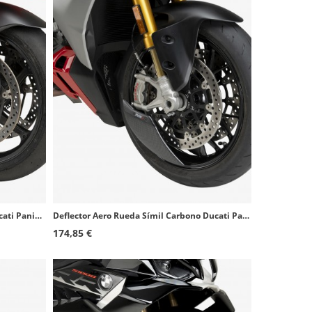
Deflector Aero Rueda Negro Mate Ducati Panigale V4 (25-26) Puig 22797J
Deflector Aero Rueda Símil Carbono Ducati Panigale V2 S, Streetfighter V2 (25-26) Puig 22742C
174,85 €