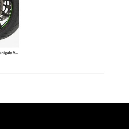
Deflector Aero Rueda Negro Ducati Panigale V2/V4/V4S (20-24) Puig 22665N