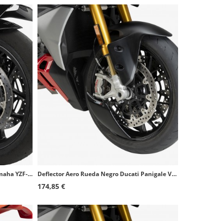
Deflector Aero Rueda Negro Mate Yamaha YZF-R1 (25) Puig 22667J
Deflector Aero Rueda Negro Ducati Panigale V2 S, Streetfighter V2 (25-26) Puig 22742N
174,85 €