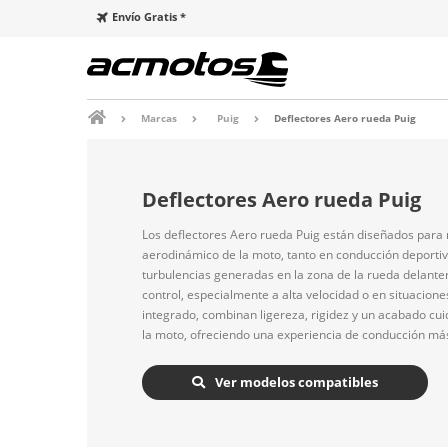
Envío Gratis *
Marcas
Puig
Deflectores Aero rueda Puig
Deflectores Aero rueda Puig
Los deflectores Aero rueda Puig están diseñados para 
aerodinámico de la moto, tanto en conducción deportiva
turbulencias generadas en la zona de la rueda delante
control, especialmente a alta velocidad o en situacione
integrado, combinan ligereza, rigidez y un acabado cu
la moto, ofreciendo una experiencia de conducción más 
Ver modelos compatibles