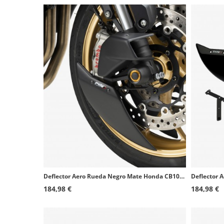
Deflector Aero Rueda Negro Mate Honda CB1000 Hornet (25-26) Puig 22666J
184,98 €
184,98 €