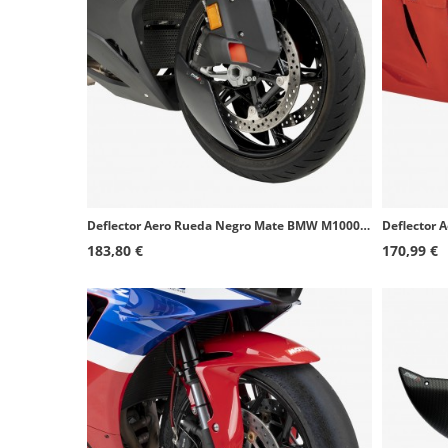
Deflector Aero Rueda Negro Mate BMW M1000R (25-26), S1000RR (25-26) Puig 22698J
183,80 €
170,99 €