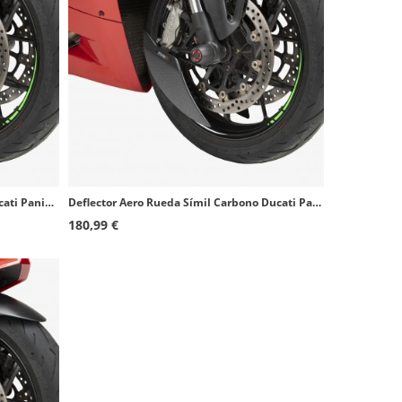
Deflector Aero Rueda Negro Mate Ducati Panigale V2/V4/V4S (20-24) Puig 22665J
Deflector Aero Rueda Símil Carbono Ducati Panigale V2/V4/V4S (20-24) Puig 22665C
180,99 €