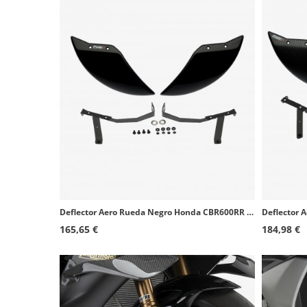
Deflector Aero Rueda Negro Honda CBR600RR (13-16, 23-25) Puig 22695N
165,65 €
184,98 €