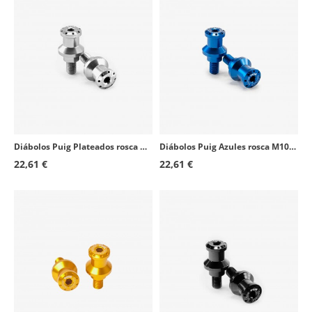
Kawasaki ZZR1400
2006 - 2020
Kawasaki Z750R
2011 - 2012
Kawasaki Z1000SX
2011 - 2012
Kawasaki ER-6N
2005 - 2016
Kawasaki GPX600R
1988 - 1990
Kawasaki GPX600R
1993 - 1999
Diábolos Puig Plateados rosca M10/150 5988P
Diábolos Puig Azules rosca M10/125 5924A
22,61 €
22,61 €
KTM RC125
2014 - 2021
KTM RC390
2014 - 2019
Kawasaki Vulcan S
2015 - 2025
Kawasaki Vulcan S Cafe
2017 - 2020
Kawasaki Z125
2019 - 2026
Kawasaki Ninja 125
2019 - 2026