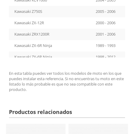
Kawasaki Z750S
2005 - 2006
Kawasaki ZX-12R
2000 - 2006
Kawasaki ZRX1200R
2001 - 2006
Kawasaki ZX-6R Ninja
1989 - 1993
Kawasaki ZX-6R Ninja
1998 - 2012
Kawasaki ZRX1200S
2001 - 2007
En esta tabla puedes ver todos los modelos de moto en los que
puedes instalar esta referencia. Si no encuentras tu moto en este
Kawasaki GPZ500S
1994 - 2003
listado lo más probable es que no sea compatible con este
producto.
Kawasaki ER-6F
2006 - 2012
Kawasaki Z750
2007 - 2012
Productos relacionados
Kawasaki GTR1400
2007 - 2012
Kawasaki Ninja 250R
2008 - 2012