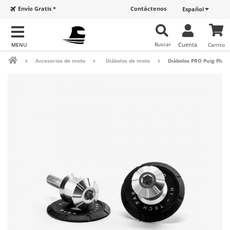
Envío Gratis *
Contáctenos
Español
Buscar
Cuenta
Carrito
Accesorios de moto
Diábolos de moto
Diábolos PRO Puig Plat