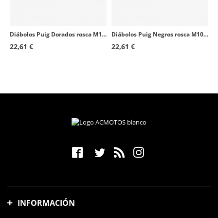
Kawasaki Vulcan S Special Edition
2017 - 2020
Kawasaki Z250SL
2015 - 2016
Diábolos Puig Dorados rosca M10/125 5924O
Diábolos Puig Negros rosca M10/150 5988N
CFMOTO 800NK Sport
2023 - 2026
22,61 €
22,61 €
CFMOTO 800NK Advanced
2023 - 2026
KTM 125 Duke
2017 - 2020
Kawasaki Versys 1000
2012
Kawasaki Z300
2015 - 2017
CFMOTO 700MT
2025 - 2026
Kawasaki Ninja 300
2013 - 2017
CFMOTO 800MT Sport Plus
2022 - 2026
CFMOTO 800MT-X
2025 - 2026
INFORMACIÓN
CFMOTO 450MT
2023 - 2026