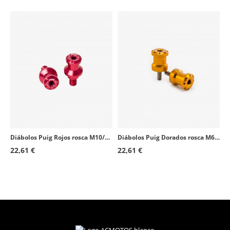
Honda CBR1100XX Blackbird
2003 - 2007
Suzuki DR800
1991 - 1997
Suzuki GSF600S Bandit
1996 - 2003
Honda XL1000V Varadero
1999 - 2011
Honda VFR800
2002 - 2012
Honda VTR1000 SP-1
2000 - 2001
Honda VTR1000 SP-2
2002 - 2005
Diábolos Puig Rojos rosca M10/125 5924R
Diábolos Puig Dorados rosca M6 5922O
Suzuki SV1000
2003 - 2005
22,61 €
22,61 €
Suzuki GS500F
2004 - 2008
Honda CBF1000
2006 - 2011
Suzuki GSR600
2006 - 2011
Honda NT700V Deauville
2006 - 2012