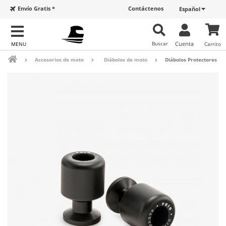
Envío Gratis *
Contáctenos
Español
Buscar
Cuenta
Carrito
Accesorios de moto
Diábolos de moto
Diábolos Protectores P