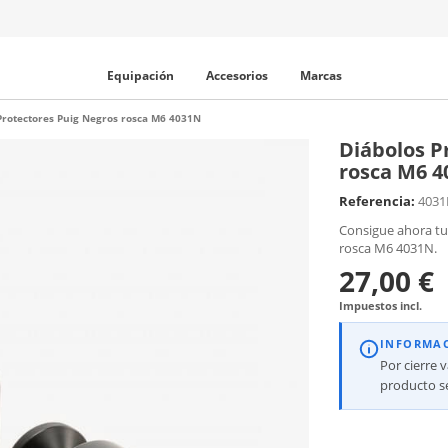
Equipación
Accesorios
Marcas
Protectores Puig Negros rosca M6 4031N
Diábolos P
rosca M6 
Referencia:
403
Consigue ahora tu
rosca M6 4031N.
27,00 €
Impuestos incl.
INFORMA
Por cierre 
producto se