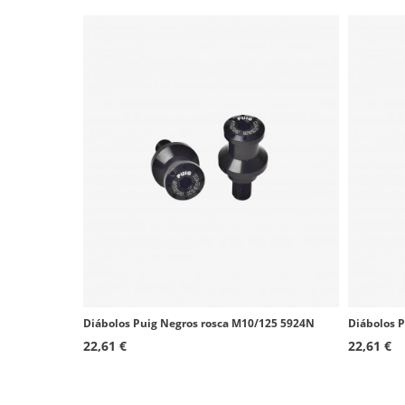
Yamaha XJ900S Diversion
Aprilia RS 250
Aprilia RSV1000 Mille
Aprilia RSV1000 Mille
Aprilia RSV1000 R Mille
Yamaha FZ750
Yamaha FZ1 Fazer
Yamaha FJR1300A
Yamaha FZ6
Aprilia RS125
Diábolos Puig Negros rosca M10/125 5924N
Diábolos P
22,61 €
22,61 €
Triumph Daytona 675
Triumph Speed Triple 1050