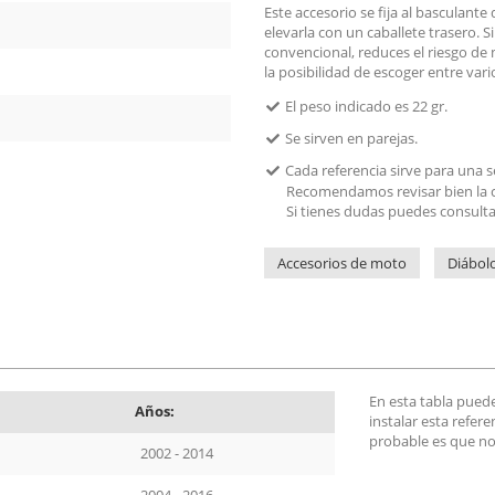
Este accesorio se fija al basculant
elevarla con un caballete trasero. S
convencional, reduces el riesgo de 
la posibilidad de escoger entre vari
El peso indicado es 22 gr.
Se sirven en parejas.
Cada referencia sirve para una 
Recomendamos revisar bien la c
Si tienes dudas puedes consult
Accesorios de moto
Diábol
En esta tabla pued
Años:
instalar esta refer
probable es que no
2002 - 2014