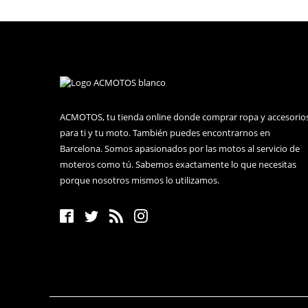
Yamaha FJR1300AS
Triumph Tiger 1050
Yamaha FZ6 Fazer S2
Yamaha XT660Z Tenere
Yamaha YZF-R125
ACMOTOS, tu tienda online donde comprar ropa y accesorio
para ti y tu moto. También puedes encontrarnos en
Triumph Street Triple
Barcelona. Somos apasionados por las motos al servicio de
moteros como tú. Sabemos exactamente lo que necesitas
Aprilia Tuono 1000R
porque nosotros mismos lo utilizamos.
Yamaha FZ6 S2
Aprilia Shiver 750
Yamaha XJ6
Yamaha XJ6 Diversion
Aprilia Dorsoduro 750