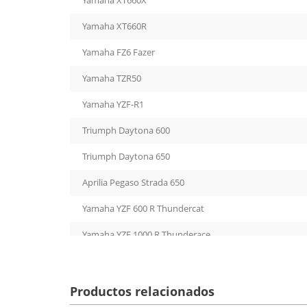
Yamaha XT660X
Yamaha XT660R
Yamaha FZ6 Fazer
Yamaha TZR50
Yamaha YZF-R1
Triumph Daytona 600
Triumph Daytona 650
Aprilia Pegaso Strada 650
Yamaha YZF 600 R Thundercat
Yamaha YZF 1000 R Thunderace
Yamaha FZS600 Fazer
Yamaha FZS1000 Fazer
Productos relacionados