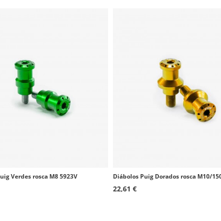
1994 - 2003
1998 - 2001
1998 - 2000
2002 - 2003
2000 - 2002
1987 - 1994
2006 - 2015
2003 - 2020
2004 - 2008
2006 - 2010
uig Verdes rosca M8 5923V
Diábolos Puig Dorados rosca M10/15
22,61 €
2006 - 2009
2005 - 2009