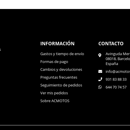
2006 - 2020
2007 - 2009
2007 - 2010
2008 - 2016
INFORMACIÓN
CONTACTO
2008 - 2018
s
Gastos y tiempo de envío
Avinguda Meri
08018, Barcel
2008 - 2009
Formas de pago
España
Cambios y devoluciones
2006 - 2010
info@acmoto
Preguntas frecuentes
931 83 88 33
2008 - 2010
Seguimiento de pedidos
644 70 74 57
Ver mis pedidos
2007 - 2016
Sobre ACMOTOS
2009 - 2016
2009 - 2016
2008 - 2016