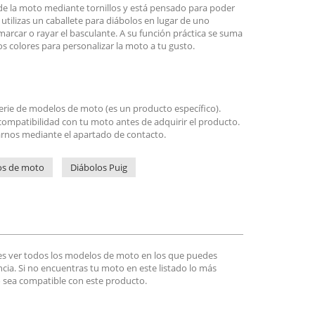
e de la moto mediante tornillos y está pensado para poder
i utilizas un caballete para diábolos en lugar de uno
marcar o rayar el basculante. A su función práctica se suma
os colores para personalizar la moto a tu gusto.
serie de modelos de moto (es un producto específico).
ompatibilidad con tu moto antes de adquirir el producto.
arnos mediante el apartado de contacto.
os de moto
Diábolos Puig
es ver todos los modelos de moto en los que puedes
encia. Si no encuentras tu moto en este listado lo más
 sea compatible con este producto.