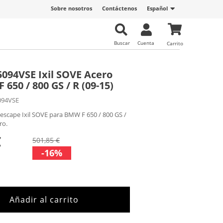
Sobre nosotros
Contáctenos
Español
Buscar
Cuenta
Carrito
094VSE Ixil SOVE Acero
650 / 800 GS / R (09-15)
094VSE
escape Ixil SOVE para BMW F 650 / 800 GS /
ro.
€
501,85 €
-16%
Añadir al carrito