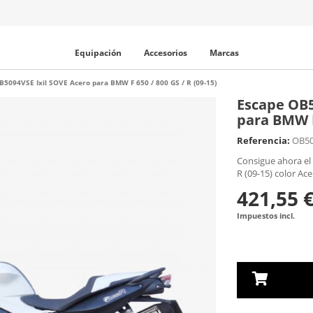
Equipación
Accesorios
Marcas
B5094VSE Ixil SOVE Acero para BMW F 650 / 800 GS / R (09-15)
Escape OB5
para BMW F 
Referencia:
OB5
Consigue ahora el 
R (09-15) color Ace
421,55 
Impuestos incl.