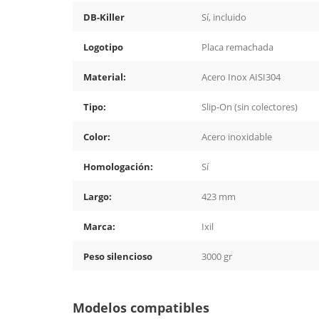
DB-Killer
Sí, incluido
Logotipo
Placa remachada
Material:
Acero Inox AISI304
Tipo:
Slip-On (sin colectores)
Color:
Acero inoxidable
Homologación:
Sí
Largo:
423 mm
Marca:
Ixil
Peso silencioso
3000 gr
Modelos compatibles