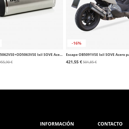
-16%
Escape OD5062VSE+OD5063VSE Ixil SOVE Acero para Ducati 750 SS (98)
421,55 €
955,90 €
501,85 €
INFORMACIÓN
CONTACTO