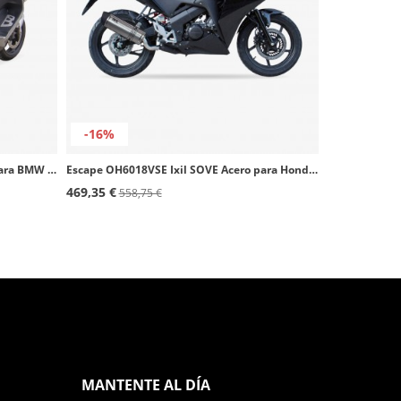
-16%
Escape OB5091VSE Ixil SOVE Acero para BMW C 600 Sport (12-15)
Escape OH6018VSE Ixil SOVE Acero para Honda CBR 125 R (11-15)
469,35 €
558,75 €
MANTENTE AL DÍA