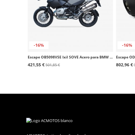
-16%
-16%
Escape OB5098VSE Ixil SOVE Acero para BMW R 1200 GS Adventure (06-09)
421,55 €
802,96 €
501,85 €