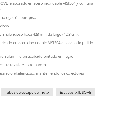
SOVE, elaborado en acero inoxidable AISI304 y con una
.
omologación europea.
cioso.
e El silencioso hace 423 mm de largo (42,3 cm).
abricado en acero inoxidable AISI304 en acabado pulido
da en aluminio en acabado pintado en negro.
so es Hexoval de 130x100mm.
za solo el silencioso, manteniendo los colectores
Tubos de escape de moto
Escapes IXIL SOVE