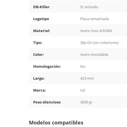
DB-Killer
Sí, incluido
Logotipo
Placa remachada
Material:
Acero Inox AISI304
Tipo:
Slip-On (sin colectores)
Color:
Acero inoxidable
Homologación:
No
Largo:
423 mm
Marca:
Ixil
Peso silencioso
3000 gr
Modelos compatibles