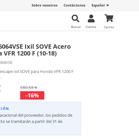
Sobre nosotros
Contáctenos
Español
Buscar
Cuenta
Carrito
064VSE Ixil SOVE Acero
 VFR 1200 F (10-18)
064VSE
 escape Ixil SOVE para Honda VFR 1200 F
.
€
580,58 €
-16%
CIÓN
vacacional del proveedor, los pedidos de
to se tramitarán a partir del 31 de