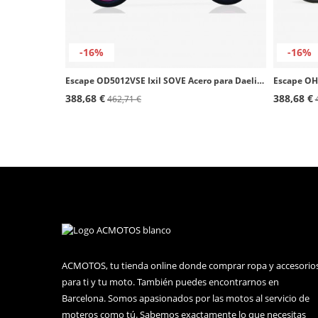
-16%
-16%
Escape OD5012VSE Ixil SOVE Acero para Daelim Roadwin 125 / 250 R (07-15)
388,68 €
388,68 €
462,71 €
ACMOTOS, tu tienda online donde comprar ropa y accesorio
para ti y tu moto. También puedes encontrarnos en
Barcelona. Somos apasionados por las motos al servicio de
moteros como tú. Sabemos exactamente lo que necesitas