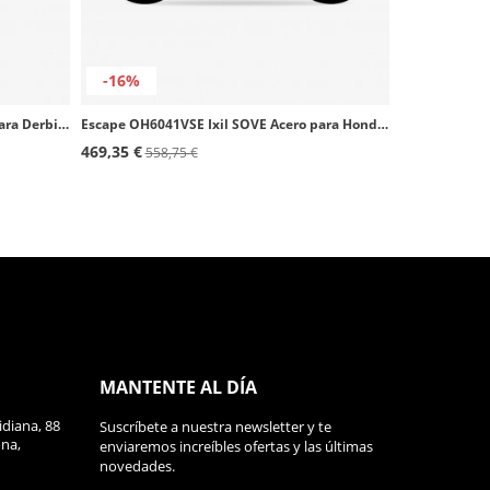
-16%
Escape OD3307VSE Ixil SOVE Acero para Derbi DRD 125 4T (10-12), Terra 125 Adventure (10-12), Malaguti Dune 125, MONTE Pro 125
Escape OH6041VSE Ixil SOVE Acero para Honda CBR 600 F (91-98)
469,35 €
558,75 €
MANTENTE AL DÍA
diana, 88
Suscríbete a nuestra newsletter y te
ona,
enviaremos increíbles ofertas y las últimas
novedades.