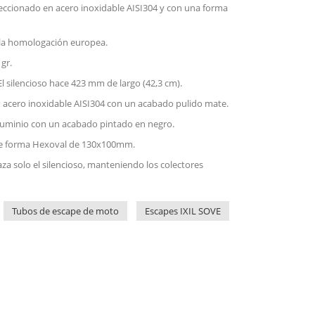
eccionado en acero inoxidable AISI304 y con una forma
la homologación europea.
 gr.
El silencioso hace 423 mm de largo (42,3 cm).
n acero inoxidable AISI304 con un acabado pulido mate.
aluminio con un acabado pintado en negro.
s de forma Hexoval de 130x100mm.
za solo el silencioso, manteniendo los colectores
Tubos de escape de moto
Escapes IXIL SOVE