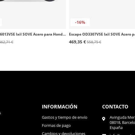
-16%
Escape OH6013VSE Ixil SOVE Acero para Honda CBR 125 R (04-10)
469,35 €
462,71 €
558,75 €
INFORMACIÓN
CONTACTO
s
Gastos y tiempo de envío
Avinguda Meri
08018, Barcel
Formas de pago
España
Cambios y devoluciones