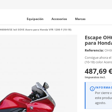
Equipación
Accesorios
Marcas
H6064VSE Ixil SOVE Acero para Honda VFR 1200 F (10-18)
Escape OH6
para Honda
Referencia:
OH6
Consigue ahora el
(10-18) color Acero
487,69 
Impuestos incl.
INFORMA
Por cierre 
este produc
agosto.