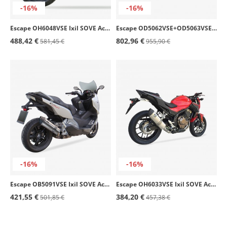
-16%
-16%
Escape OH6048VSE Ixil SOVE Acero para Honda CB / CBR 600 F / S Hornet (07-14)
Escape OD5062VSE+OD5063VSE Ixil SOVE Acero para Ducati 750 SS (98)
488,42 €
802,96 €
581,45 €
955,90 €
-16%
-16%
Escape OB5091VSE Ixil SOVE Acero para BMW C 600 Sport (12-15)
Escape OH6033VSE Ixil SOVE Acero para Honda CB / CBR 500 F/X/R (13-18)
421,55 €
384,20 €
501,85 €
457,38 €