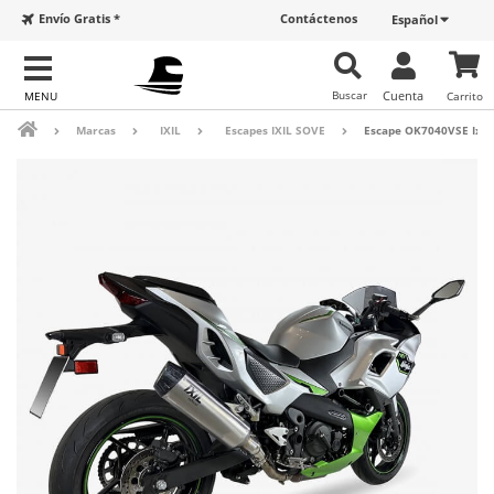
Envío Gratis *
Contáctenos
Español
Buscar
Cuenta
Carrito
Marcas
IXIL
Escapes IXIL SOVE
Escape OK7040VSE Ixil S