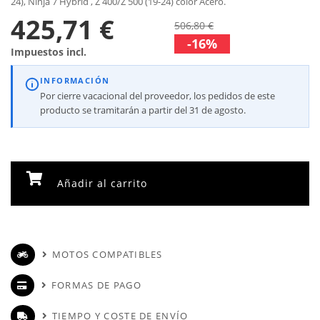
24), Ninja 7 Hybrid , Z 400/Z 500 (19-24) color Acero.
425,71 €
506,80 €
-16%
Impuestos incl.
INFORMACIÓN
Por cierre vacacional del proveedor, los pedidos de este
producto se tramitarán a partir del 31 de agosto.
Añadir al carrito
MOTOS COMPATIBLES
FORMAS DE PAGO
TIEMPO Y COSTE DE ENVÍO