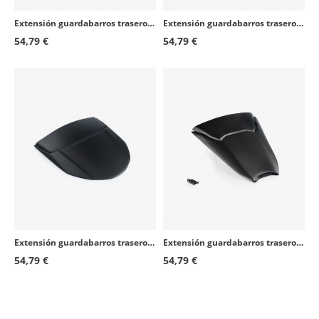
Extensión guardabarros trasero Puig 0016J para Yamaha Tracer 900 / GT (18-20)
Extensión guardabarros trasero Puig 21136J para Harley Davidson Pan America RA1250 / Special RA1250S/SE/ST (21-26)
54,79 €
54,79 €
Extensión guardabarros trasero Puig 1803J para Honda CB1000R Neo Sports Cafe (18-25)
Extensión guardabarros trasero Puig 20478J para BMW M1000 XR (24-26), S1000 XR (20-26)
54,79 €
54,79 €