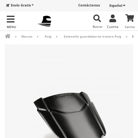
Envío Gratis *
Contáctenos
Español
Buscar
Cuenta
Carrito
Marcas
Puig
Extensión guardabarros trasero Puig
Ext