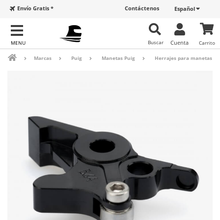
Envío Gratis *
Contáctenos
Español
Buscar
Cuenta
Carrito
Marcas
Puig
Manetas Puig
Herrajes para manetas Pu