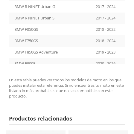
BMW R NINET Urban G
2017 - 2024
BMW R NINET Urban S
2017 - 2024
BMW F850GS
2018 - 2022
BMW F750GS
2018 - 2024
BMW F850GS Adventure
2019 - 2023
BMW F900R
2020 - 2026
BMW F900XR
2020 - 2026
En esta tabla puedes ver todos los modelos de moto en los que
puedes instalar esta referencia. Si no encuentras tu moto en este
BMW S1000R
2021 - 2026
listado lo más probable es que no sea compatible con este
producto.
BMW F900GS
2024 - 2026
BMW F800GS
2024 - 2026
Productos relacionados
BMW M1000 XR
2024 - 2026
BMW M1000R
2023 - 2024