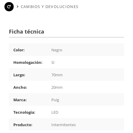
CAMBIOS Y DEVOLUCIONES
Ficha técnica
Color:
Negro
Homologación:
Sí
Largo:
70mm
Ancho:
20mm
Marca:
Puig
Tecnología:
LED
Producto:
Intermitentes