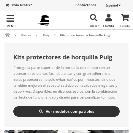
Envío Gratis *
Contáctenos
Español
Buscar
Cuenta
Carrito
Marcas
Puig
Kits protectores de horquilla Puig
Kits protectores de horquilla Puig
Protege la parte superior de la horquilla de tu moto con un
accesorio resistente, fácil de aplicar y con gran adherencia.
Estos protectores no solo evitan daños por impactos, sino que
también mejoran el aspecto estético con acabados elegantes y
deportivos. Disponibles en distintos estilos, son la combinación
perfecta de funcionalidad y diseño para personalizar tu moto.
Ver modelos compatibles