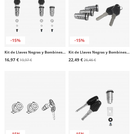
-15%
-15%
Kit de Llaves Negras y Bombines para Maletas SHAD 204116R
Kit de Llaves Negras y Bombines para Maletas SHAD D1TRBOR
16,97 €
22,49 €
19,97 €
26,46 €
-15%
-15%