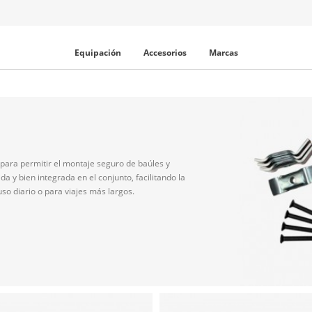
Equipación
Accesorios
Marcas
s para permitir el montaje seguro de baúles y
a y bien integrada en el conjunto, facilitando la
uso diario o para viajes más largos.