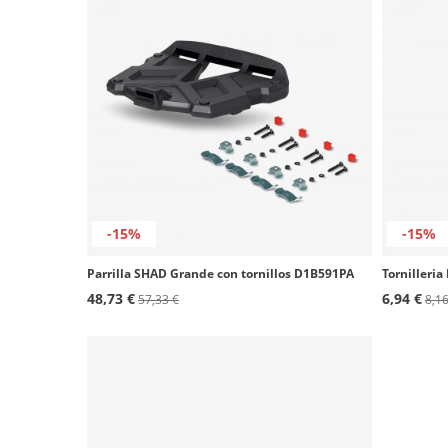
-15%
-15%
Parrilla SHAD Grande con tornillos D1B591PA
Tornilleri
48,73 €
6,94 €
57,33 €
8,16