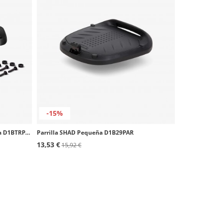
-15%
Parrilla SHAD Grande Aluminio negra D1BTRPA2
Parrilla SHAD Pequeña D1B29PAR
13,53 €
15,92 €