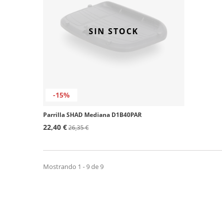
SIN STOCK
-15%
Parrilla SHAD Mediana D1B40PAR
22,40 €
26,35 €
Mostrando 1 - 9 de 9