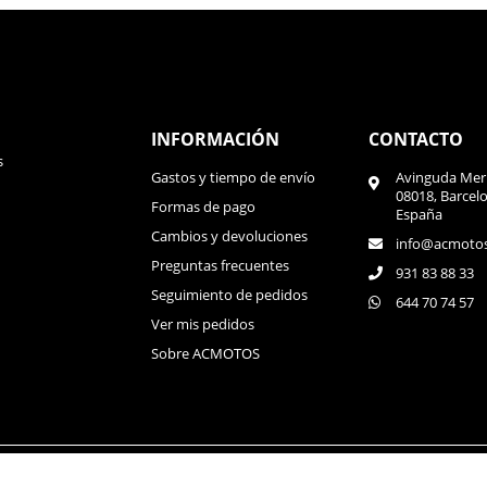
INFORMACIÓN
CONTACTO
s
Gastos y tiempo de envío
Avinguda Meri
08018, Barcel
Formas de pago
España
Cambios y devoluciones
info@acmoto
Preguntas frecuentes
931 83 88 33
Seguimiento de pedidos
644 70 74 57
Ver mis pedidos
Sobre ACMOTOS
Política de privacida