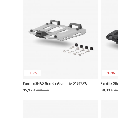
-15%
-15%
Parrilla SHAD Grande Aluminio D1BTRPA
Parrilla S
95,92 €
38,33 €
112,85 €
45