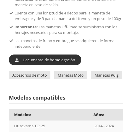
maneta en caso de caída.
Cuenta con una longitud de 4 dedos para la maneta de
embrague y de 3 para la maneta del freno y un peso de 100gr.
Importante
: Las manetas Off-Road se suministran con los
herrajes necesarios para su montaje.
Las manetas de freno y embrague se adquieren de forma
independiente.
Documento de homologación
Accesorios de moto
Manetas Moto
Manetas Puig
M
Modelos compatibles
Modelos:
Años:
Husqvarna TC125
2014 - 2024