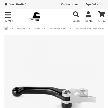
Envío Gratis *
Contáctenos
Español
Buscar
Cuenta
Carrito
Marcas
Puig
Manetas Puig
Manetas Puig Off-Road