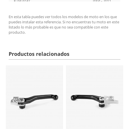
KTM 65XC
2004 - 2011
KTM 105SX
2004 - 2011
En esta tabla puedes ver todos los modelos de moto en los que
puedes instalar esta referencia. Si no encuentras tu moto en este
KTM 105XC
2004 - 2011
listado lo más probable es que no sea compatible con este
producto.
KTM 450SX
2005 - 2006
KTM 450SX Racing
2004 - 2014
Productos relacionados
KTM 525SX Racing
2004 - 2014
KTM 525SX Supermoto
2004 - 2014
KTM 540SXS
2004 - 2014
KTM 660SMC
2003 - 2014
KTM 400EXC Racing
2003 - 2014
KTM 450 EXC Racing
2003 - 2014
KTM 125SX
2005 - 2008