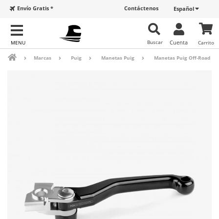
Envío Gratis *
Contáctenos
Español
Buscar
Cuenta
Carrito
Marcas
Puig
Manetas Puig
Manetas Puig Off-Road