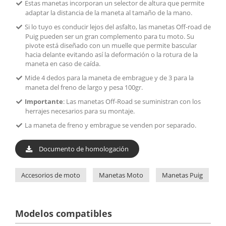
Estas manetas incorporan un selector de altura que permite
adaptar la distancia de la maneta al tamaño de la mano.
Si lo tuyo es conducir lejos del asfalto, las manetas Off-road de
Puig pueden ser un gran complemento para tu moto. Su
pivote está diseñado con un muelle que permite bascular
hacia delante evitando así la deformación o la rotura de la
maneta en caso de caída.
Mide 4 dedos para la maneta de embrague y de 3 para la
maneta del freno de largo y pesa 100gr.
Importante
: Las manetas Off-Road se suministran con los
herrajes necesarios para su montaje.
La maneta de freno y embrague se venden por separado.
Documento de homologación
Accesorios de moto
Manetas Moto
Manetas Puig
M
Modelos compatibles