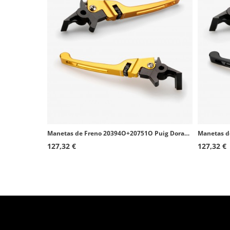
Manetas de Freno 20394O+20751O Puig Doradas para Honda Forza 125, Scoopy SH 125/150/300i
127,32 €
127,32 €