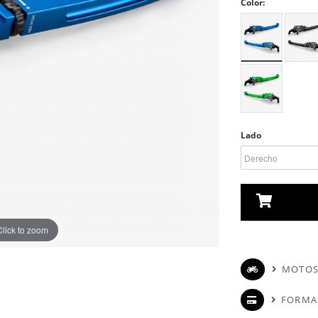
Color:
Lado
Click to zoom
MOTOS
FORMA