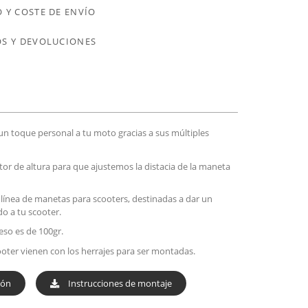
 Y COSTE DE ENVÍO
S Y DEVOLUCIONES
n toque personal a tu moto gracias a sus múltiples
or de altura para que ajustemos la distacia de la maneta
línea de manetas para scooters, destinadas a dar un
o a tu scooter.
eso es de 100gr.
ooter vienen con los herrajes para ser montadas.
ión
Instrucciones de montaje