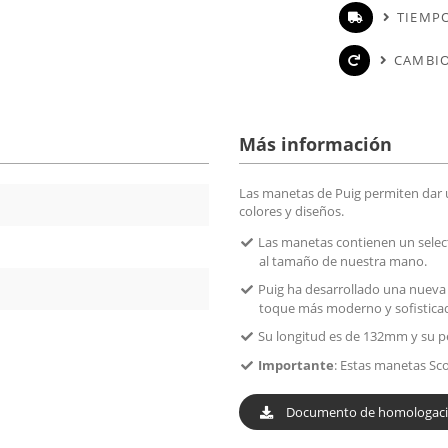
TIEMPO
CAMBIO
Más información
Las manetas de Puig permiten dar u
colores y diseños.
Las manetas contienen un select
al tamaño de nuestra mano.
Puig ha desarrollado una nueva 
toque más moderno y sofisticad
Su longitud es de 132mm y su p
Importante
: Estas manetas Sc
Documento de homologac