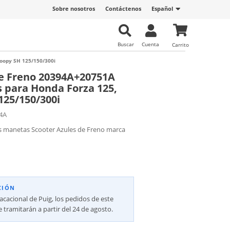
Sobre nosotros
Contáctenos
Español
Buscar
Cuenta
Carrito
oopy SH 125/150/300i
e Freno 20394A+20751A
s para Honda Forza 125,
125/150/300i
4A
s manetas Scooter Azules de Freno marca
CIÓN
vacacional de Puig, los pedidos de este
 tramitarán a partir del 24 de agosto.