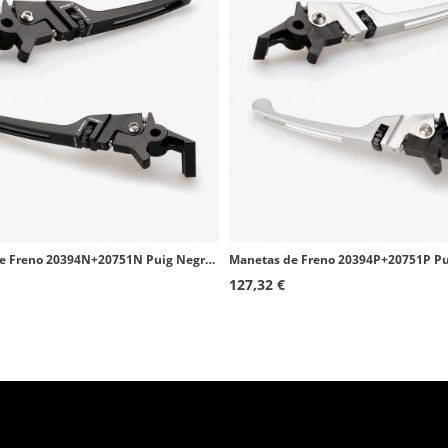
Manetas de Freno 20394N+20751N Puig Negras para Honda Forza 125, Scoopy SH 125/150/300i
127,32 €