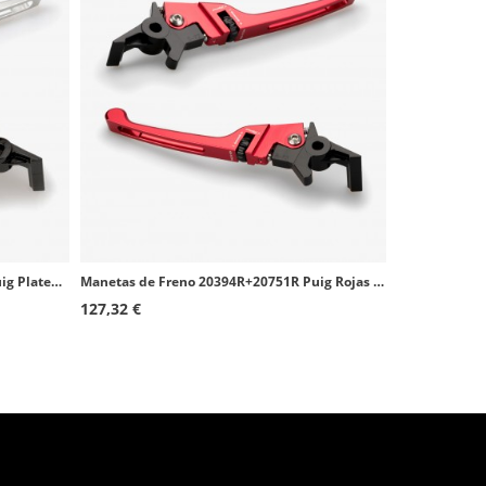
Manetas de Freno 20394P+20751P Puig Plateadas para Honda Forza 125, Scoopy SH 125/150/300i
Manetas de Freno 20394R+20751R Puig Rojas para Honda Forza 125, Scoopy SH 125/150/300i
127,32 €