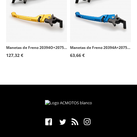
Manetas de Freno 20394O+20751O Puig Doradas para Honda Forza 125, Scoopy SH 125/150/300i
Manetas de Freno 20394A+20751A Puig Azules para Honda Forza 125, Scoopy SH 125/150/300i
127,32 €
63,66 €