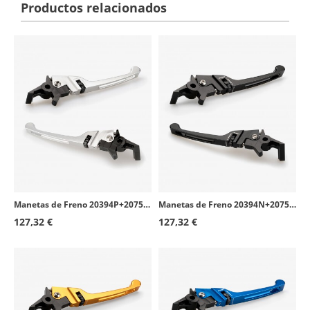
Productos relacionados
Manetas de Freno 20394P+20751P Puig Plateadas para Honda Forza 125, Scoopy SH 125/150/300i
Manetas de Freno 20394N+20751N Puig Negras para Honda Forza 125, Scoopy SH 125/150/300i
127,32 €
127,32 €