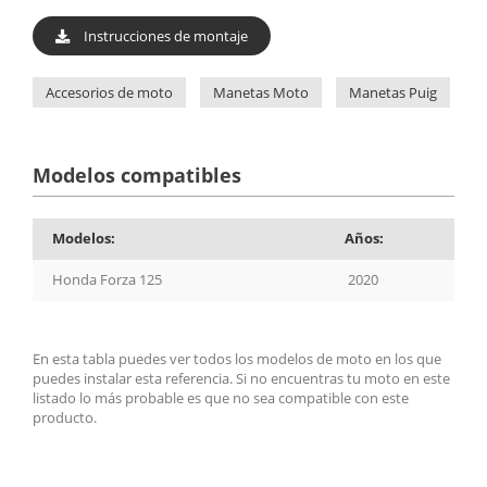
Instrucciones de montaje
Accesorios de moto
Manetas Moto
Manetas Puig
M
Modelos compatibles
Modelos:
Años:
Honda Forza 125
2020
En esta tabla puedes ver todos los modelos de moto en los que
puedes instalar esta referencia. Si no encuentras tu moto en este
listado lo más probable es que no sea compatible con este
producto.