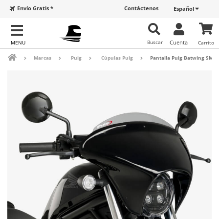
Envío Gratis *
Contáctenos
Español
Buscar
Cuenta
Carrito
Marcas
Puig
Cúpulas Puig
Pantalla Puig Batwing SML