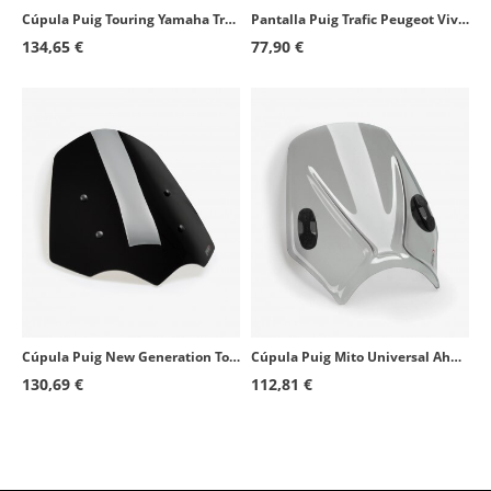
Cúpula Puig Touring Yamaha Tracer 9/9 GT/9 GT Plus (21-24), Tracer 900/900 GT (18-20) Ahumado oscuro 3762F
Pantalla Puig Trafic Peugeot Vivacity 3 125 4T AC E3 (11-17), 50 2T/4T E2 (08-17) Transparente 5628W
134,65 €
77,90 €
Cúpula Puig New Generation Touring Triumph Rocket 3R (20-24), Rocket III Storm GT/R (20-25) Negro 20283N
Cúpula Puig Mito Universal Ahumado 20702H
130,69 €
112,81 €