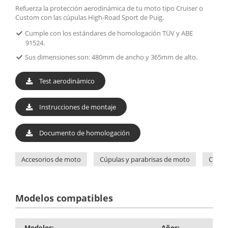
Refuerza la protección aerodinámica de tu moto tipo Cruiser o
Custom con las cúpulas High-Road Sport de Puig.
Cumple con los estándares de homologación TÜV y ABE
91524.
Sus dimensiones son: 480mm de ancho y 365mm de alto.
Test aerodinámico
Instrucciones de montaje
Documento de homologación
Accesorios de moto
Cúpulas y parabrisas de moto
Cúpul
Modelos compatibles
Modelos:
Años: