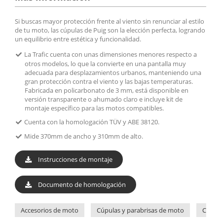
Si buscas mayor protección frente al viento sin renunciar al estilo
de tu moto, las cúpulas de Puig son la elección perfecta, logrando
un equilibrio entre estética y funcionalidad.
La Trafic cuenta con unas dimensiones menores respecto a
otros modelos, lo que la convierte en una pantalla muy
adecuada para desplazamientos urbanos, manteniendo una
gran protección contra el viento y las bajas temperaturas.
Fabricada en policarbonato de 3 mm, está disponible en
versión transparente o ahumado claro e incluye kit de
montaje específico para las motos compatibles.
Cuenta con la homologación TÜV y ABE 38120.
Mide 370mm de ancho y 310mm de alto.
Instrucciones de montaje
Documento de homologación
Accesorios de moto
Cúpulas y parabrisas de moto
Cúpul