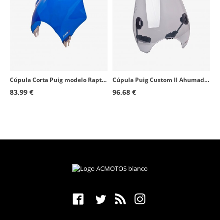
Cúpula Corta Puig modelo Raptor para Faro Redondo color Azul 0013A
Cúpula Puig Custom II Ahumado 0336H para motos de faro redondo
83,99 €
96,68 €