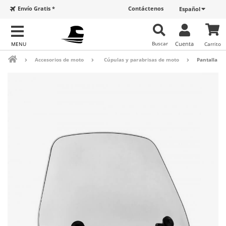
Envío Gratis *
Contáctenos
Español
Buscar
Cuenta
Carrito
Accesorios de moto
Cúpulas y parabrisas de moto
Pantalla Pu