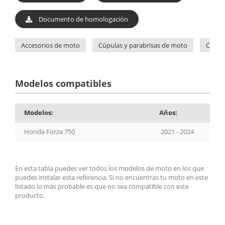
Documento de homologación
Accesorios de moto
Cúpulas y parabrisas de moto
Cúpul
Modelos compatibles
Modelos:
Años:
Honda Forza 750
2021 - 2024
En esta tabla puedes ver todos los modelos de moto en los que
puedes instalar esta referencia. Si no encuentras tu moto en este
listado lo más probable es que no sea compatible con este
producto.