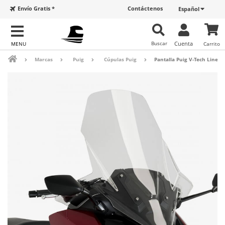
Envío Gratis *
Contáctenos
Español
Buscar
Cuenta
Carrito
Marcas
Puig
Cúpulas Puig
Pantalla Puig V-Tech Line 