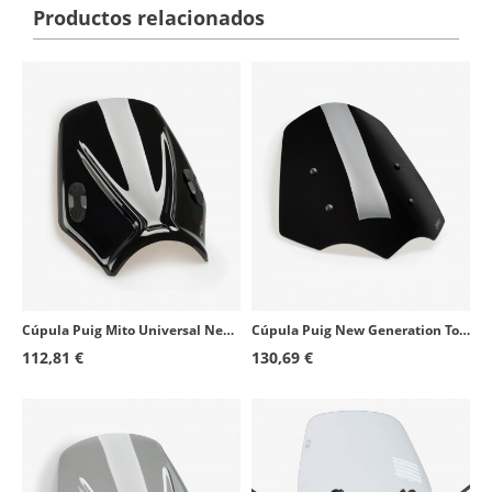
Productos relacionados
Cúpula Puig Mito Universal Negro 20702N
Cúpula Puig New Generation Touring Triumph Rocket 3R (20-24), Rocket III Storm GT/R (20-25) Negro 20283N
112,81 €
130,69 €