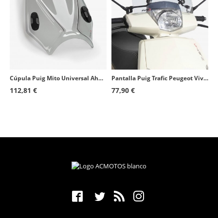
Cúpula Puig Mito Universal Ahumado 20702H
Pantalla Puig Trafic Peugeot Vivacity 3 125 4T AC E3 (11-17), 50 2T/4T E2 (08-17) Transparente 5628W
112,81 €
77,90 €