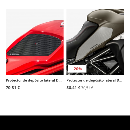
-20%
Protector de depósito lateral Ducati Monster 1200 (14-20), 797 (17-19), 797+ (17-20), 821 (14-20) color Negro de Puig 20068N
Protector de depósito lateral Ducati Multistrada 1200 Enduro (16-18), Multistrada 1260 Enduro (19-20) color Transparente de Puig
70,51 €
56,41 €
70,51 €