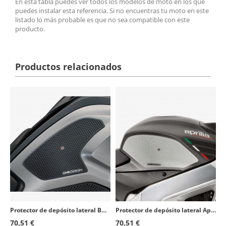
En esta tabla puedes ver todos los modelos de moto en los que
puedes instalar esta referencia. Si no encuentras tu moto en este
listado lo más probable es que no sea compatible con este
producto.
Productos relacionados
Protector de depósito lateral BMW R1200GS (13-18), R1200GS Exclusive (17-18), R1200GS Rallye (17-18) color Negro de Puig 20062N
Protector de depósito lateral Aprilia RSV4 (09-20), Tuono V4R (11-14) color Transparente de Puig 20060W
70,51 €
70,51 €