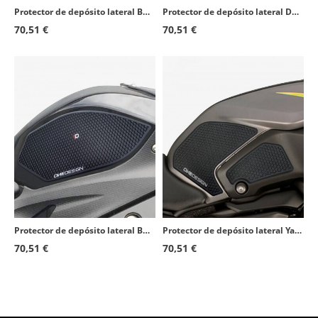
Protector de depósito lateral BMW R1200GS Adventure (14-18), R1250GS Adventure (19-23) color Negro de Puig 20063N
Protector de depósito lateral Ducati Monster 1200 (14-20), 797 (17-19), 797+ (17-20), 821 (14-20) color Transparente de Puig 200
70,51 €
70,51 €
Protector de depósito lateral BMW S1000R (14-20), S1000RR (09-18) color Negro de Puig 20065N
Protector de depósito lateral Yamaha MT-07 (18-20) color Negro de Puig 20089N
70,51 €
70,51 €