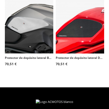
Protector de depósito lateral BMW R1200RS (15-18) color Transparente de Puig 20064W
Protector de depósito lateral Ducati Monster 1200 (14-20), 797 (17-19), 797+ (17-20), 821 (14-20) color Negro de Puig 20068N
70,51 €
70,51 €