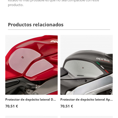
producto.
Productos relacionados
Protector de depósito lateral Ducati Panigale V4 (18-21), Panigale V4R (20-24), Panigale V4S (18-21) color Transparente de Puig
Protector de depósito lateral Aprilia RSV4 (09-20), Tuono V4R (11-14) color Transparente de Puig 20060W
70,51 €
70,51 €