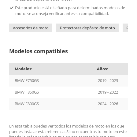
Este producto está diseñado para determinados modelos de
moto; se aconseja verificar antes su compatibilidad.
Accesorios de moto
Protectores depósito de moto
Prote
Modelos compatibles
Modelos:
Años:
BMW F750GS
2019 - 2023
BMW F850GS
2019 - 2022
BMW F800GS
2024 - 2026
En esta tabla puedes ver todos los modelos de moto en los que
puedes instalar esta referencia. Si no encuentras tu moto en este
listado lo más probable es que no sea compatible con este